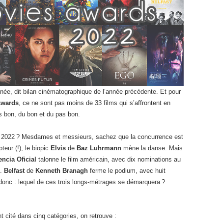
nnée, dit bilan cinématographique de l’année précédente. Et pour
Awards
, ce ne sont pas moins de 33 films qui s’affrontent en
s bon, du bon et du pas bon.
ur 2022 ? Mesdames et messieurs, sachez que la concurrence est
eur (!), le biopic
Elvis
de
Baz Luhrmann
mène la danse. Mais
ncia Oficial
talonne le film américain, avec dix nominations au
).
Belfast
de
Kenneth Branagh
ferme le podium, avec huit
 donc : lequel de ces trois longs-métrages se démarquera ?
 cité dans cinq catégories, on retrouve :