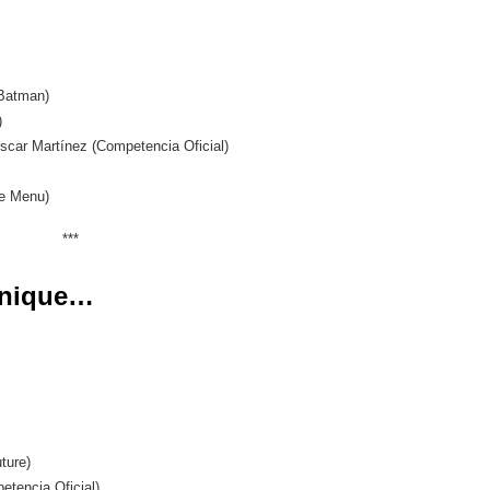
 Batman)
)
car Martínez (Competencia Oficial)
he Menu)
***
chnique…
ture)
tencia Oficial)