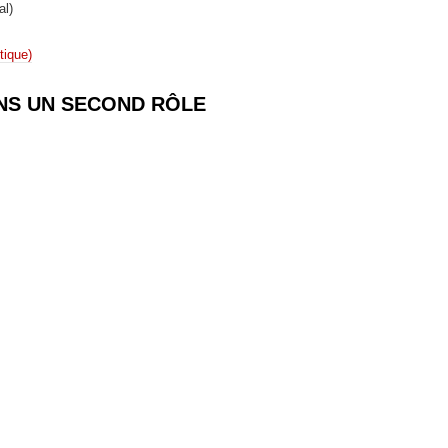
al)
itique)
NS UN SECOND RÔLE