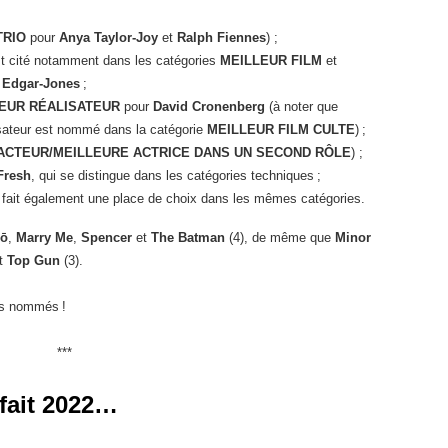
TRIO
pour
Anya Taylor-Joy
et
Ralph Fiennes
) ;
st cité notamment dans les catégories
MEILLEUR FILM
et
 Edgar-Jones
;
EUR RÉALISATEUR
pour
David Cronenberg
(à noter que
ateur est nommé dans la catégorie
MEILLEUR FILM CULTE
) ;
ACTEUR/MEILLEURE ACTRICE DANS UN SECOND RÔLE
) ;
Fresh
, qui se distingue dans les catégories techniques ;
e fait également une place de choix dans les mêmes catégories.
ō
,
Marry Me
,
Spencer
et
The Batman
(4), de même que
Minor
t
Top Gun
(3).
es nommés !
***
 fait 2022…