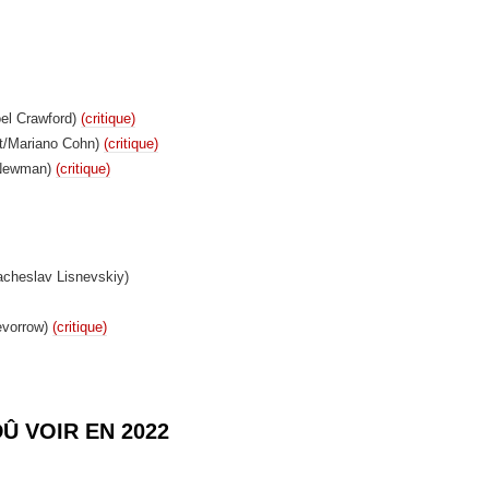
oel Crawford)
(critique)
at/Mariano Cohn)
(critique)
 Newman)
(critique)
acheslav Lisnevskiy)
evorrow)
(critique)
Û VOIR EN 2022