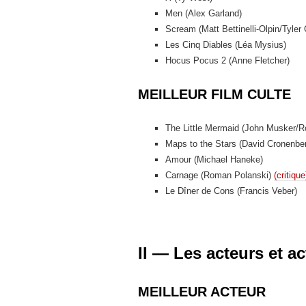
Men (Alex Garland)
Scream (Matt Bettinelli-Olpin/Tyler G
Les Cinq Diables (Léa Mysius)
Hocus Pocus 2 (Anne Fletcher)
MEILLEUR FILM CULTE
The Little Mermaid (John Musker/
Maps to the Stars (David Cronenbe
Amour (Michael Haneke)
Carnage (Roman Polanski)
(critique
Le Dîner de Cons (Francis Veber)
II — Les acteurs et a
MEILLEUR ACTEUR