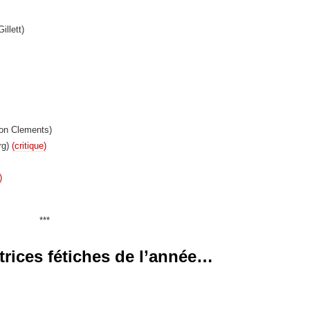
illett)
Ron Clements)
rg)
(critique)
)
***
ctrices fétiches de l’année…