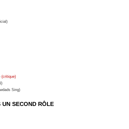
cial)
)
(critique)
l)
wdads Sing)
S UN SECOND RÔLE