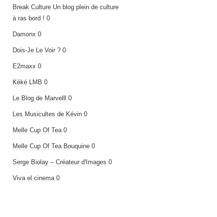
Break Culture
Un blog plein de culture
à ras bord ! 0
Damonx
0
Dois-Je Le Voir ?
0
E2maxx
0
Kéké LMB
0
Le Blog de Marvelll
0
Les Musicultes de Kévin
0
Melle Cup Of Tea
0
Melle Cup Of Tea Bouquine
0
Serge Biolay – Créateur d'Images
0
Viva el cinema
0