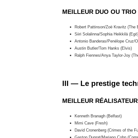
MEILLEUR DUO OU TRIO
Robert Pattinson/Zoë Kravitz (The
Siiri Solalinna/Sophia Heikkilä (Egō
Antonio Banderas/Penélope Cruz/Os
Austin Butler/Tom Hanks (Elvis)
Ralph Fiennes/Anya Taylor-Joy (T
III — Le prestige te
MEILLEUR RÉALISATEUR
Kenneth Branagh (Belfast)
Mimi Cave (Fresh)
David Cronenberg (Crimes of the Fu
Gaston Duprat/Mariano Cohn (Compe