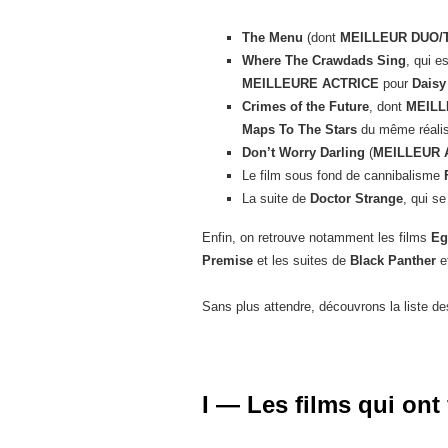
The Menu
(dont
MEILLEUR DUO/
Where The Crawdads Sing
, qui e
MEILLEURE ACTRICE
pour
Daisy
Crimes of the Future
, dont
MEILL
Maps To The Stars
du même réalis
Don’t Worry Darling
(
MEILLEUR 
Le film sous fond de cannibalisme
La suite de
Doctor Strange
, qui s
Enfin, on retrouve notamment les films
Eg
Premise
et les suites de
Black Panther
e
Sans plus attendre, découvrons la liste d
I — Les films qui ont