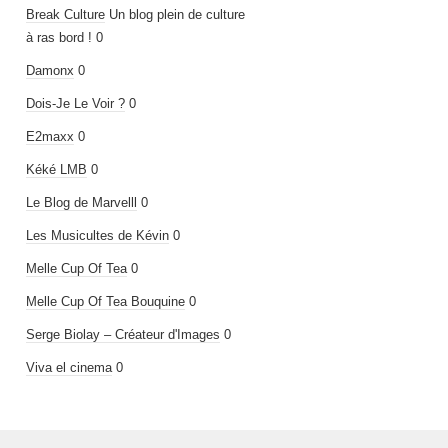
Break Culture
Un blog plein de culture
à ras bord ! 0
Damonx
0
Dois-Je Le Voir ?
0
E2maxx
0
Kéké LMB
0
Le Blog de Marvelll
0
Les Musicultes de Kévin
0
Melle Cup Of Tea
0
Melle Cup Of Tea Bouquine
0
Serge Biolay – Créateur d'Images
0
Viva el cinema
0