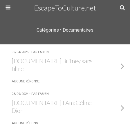
EscapeToCulture.net
Catégories ›
Documentaires
02/04/2025 • PAR FAB!EN
[DOCUMENTAIRE] Britney sans
filtre
AUCUNE RÉPONSE
28/09/2024 • PAR FAB!EN
[DOCUMENTAIRE] I Am: Céline
Dion
AUCUNE RÉPONSE