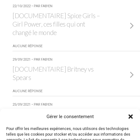
22/10/2022 • PAR FAB!EN
[DOCUMENTAIRE] Spice Girls –
Girl Power, ces filles qui ont
changé le monde
AUCUNE RÉPONSE
29/09/2021 • PAR FAB!EN
[DOCUMENTAIRE] Britney vs
Spears
AUCUNE RÉPONSE
25/09/2021 • PAR FAB!EN
[DOCUMENTAIRE] Controlling
Gérer le consentement
Britney Spears
Pour offrir les meilleures expériences, nous utilisons des technologies
telles que les cookies pour stocker et/ou accéder aux informations des
AUCUNE RÉPONSE