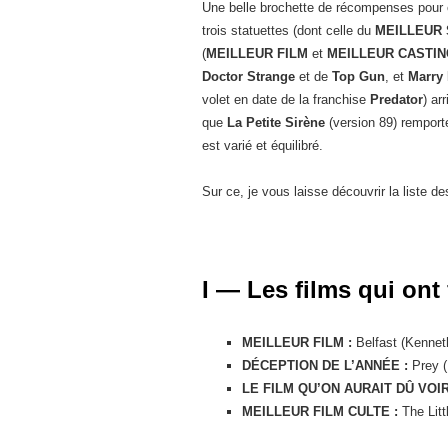
Une belle brochette de récompenses pour ce
trois statuettes (dont celle du
MEILLEUR
(
MEILLEUR FILM
et
MEILLEUR CASTIN
Doctor Strange
et de
Top Gun
, et
Marry
volet en date de la franchise
Predator
) ar
que
La Petite Sirène
(version 89) remporte
est varié et équilibré.
Sur ce, je vous laisse découvrir la liste d
I — Les films qui ont
MEILLEUR FILM :
Belfast (Kennet
DÉCEPTION DE L’ANNÉE :
Prey (
LE FILM QU’ON AURAIT DÛ VOIR
MEILLEUR FILM CULTE :
The Lit