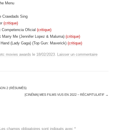
he Menu
 Crawdads Sing
er
(critique)
:
Competencia Oficial
(critique)
:
Marry Me (Jennifer Lopez & Maluma)
(critique)
Hand (Lady Gaga) (Top Gun: Maverick)
(critique)
etc movies awards
le
18/02/2023
.
Laisser un commentaire
SON 2 (RÉSUMÉS)
[CINÉMA] MES FILMS VUS EN 2022 – RÉCAPITULATIF
→
Les champs obligatoires sont indiqués avec
*