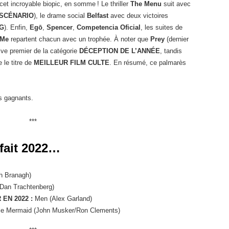
t incroyable biopic, en somme ! Le thriller
The Menu
suit avec
 SCÉNARIO
), le drame social
Belfast
avec deux victoires
G
). Enfin,
Egō
,
Spencer
,
Competencia Oficial
, les suites de
 Me
repartent chacun avec un trophée. À noter que
Prey
(dernier
rive premier de la catégorie
DÉCEPTION DE L’ANNÉE
, tandis
 le titre de
MEILLEUR FILM CULTE
. En résumé, ce palmarès
es gagnants.
***
 fait 2022…
h Branagh)
Dan Trachtenberg)
 EN 2022 :
Men (Alex Garland)
tle Mermaid (John Musker/Ron Clements)