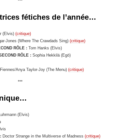
***
ctrices fétiches de l’année…
r (Elvis)
(critique)
ar-Jones (Where The Crawdads Sing)
(critique)
COND RÔLE :
Tom Hanks (Elvis)
SECOND RÔLE :
Sophia Hekkilä (Egō)
Fiennes/Anya Taylor-Joy (The Menu)
(critique)
***
chnique…
uhrmann (Elvis)
u
vis
:
Doctor Strange in the Multiverse of Madness
(critique)