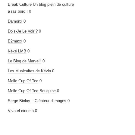
Break Culture
Un blog plein de culture
à ras bord ! 0
Damonx
0
Dois-Je Le Voir ?
0
E2maxx
0
Kéké LMB
0
Le Blog de Marvelll
0
Les Musicultes de Kévin
0
Melle Cup Of Tea
0
Melle Cup Of Tea Bouquine
0
Serge Biolay – Créateur d'Images
0
Viva el cinema
0