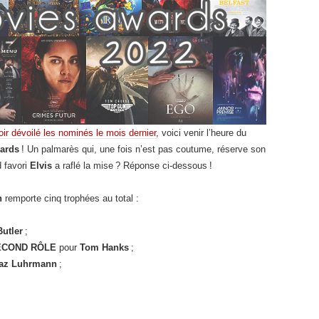
ir dévoilé les nominés le mois dernier,
voici venir l’heure du
wards
! Un palmarès qui, une fois n’est pas coutume, réserve son
d favori
Elvis
a raflé la mise ? Réponse ci-dessous !
n
remporte cinq trophées au total :
Butler
;
ECOND RÔLE
pour
Tom Hanks
;
az Luhrmann
;