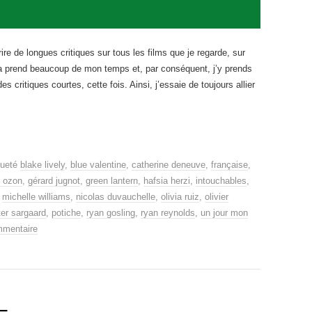
ire de longues critiques sur tous les films que je regarde, sur
 ça prend beaucoup de mon temps et, par conséquent, j’y prends
es critiques courtes, cette fois. Ainsi, j’essaie de toujours allier
queté
blake lively
,
blue valentine
,
catherine deneuve
,
française
,
s ozon
,
gérard jugnot
,
green lantern
,
hafsia herzi
,
intouchables
,
,
michelle williams
,
nicolas duvauchelle
,
olivia ruiz
,
olivier
ter sargaard
,
potiche
,
ryan gosling
,
ryan reynolds
,
un jour mon
mmentaire