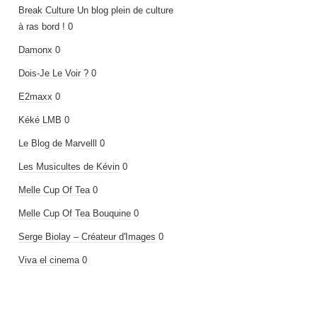
Break Culture
Un blog plein de culture
à ras bord ! 0
Damonx
0
Dois-Je Le Voir ?
0
E2maxx
0
Kéké LMB
0
Le Blog de Marvelll
0
Les Musicultes de Kévin
0
Melle Cup Of Tea
0
Melle Cup Of Tea Bouquine
0
Serge Biolay – Créateur d'Images
0
Viva el cinema
0