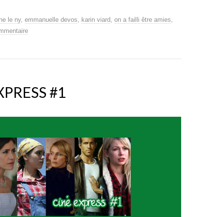
ne le ny
,
emmanuelle devos
,
karin viard
,
on a failli être amies
,
ommentaire
XPRESS #1