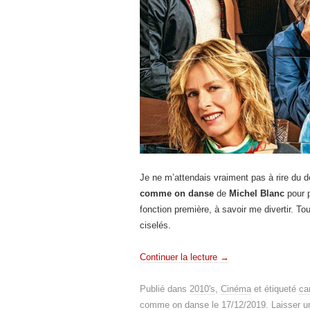
Je ne m’attendais vraiment pas à rire du dé
comme on danse
de
Michel Blanc
pour p
fonction première, à savoir me divertir. To
ciselés.
Continuer la lecture
→
Publié dans
2010's
,
Cinéma
et étiqueté
ca
comme on danse
le
17/12/2019
.
Laisser 