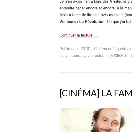
Je n’en avais rien à faire des
Visiteurs 3
à
entendre parler encore et encore, à la ma
Mais à force de lire des avis mauvais (pou
Visiteurs : La Révolution
. Ce que j’ai fai
Continuer la lecture
→
Publié dans
2010's
,
Cinéma
et étiqueté
al
les visiteurs
,
sylvie testud
le
05/08/2016
.
[CINÉMA] LA FAM