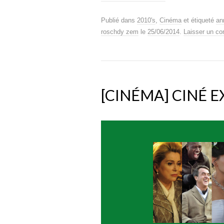
Publié dans
2010's
,
Cinéma
et étiqueté
an
roschdy zem
le
25/06/2014
.
Laisser un c
[CINÉMA] CINÉ E