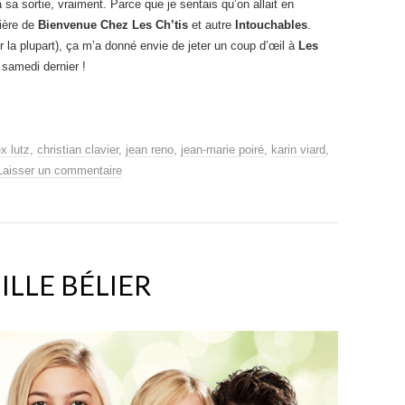
 sa sortie, vraiment. Parce que je sentais qu’on allait en
nière de
Bienvenue Chez Les Ch’tis
et autre
Intouchables
.
r la plupart), ça m’a donné envie de jeter un coup d’œil à
Les
t samedi dernier !
ex lutz
,
christian clavier
,
jean reno
,
jean-marie poiré
,
karin viard
,
Laisser un commentaire
ILLE BÉLIER