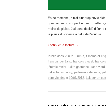
En ce moment, je n’ai plus trop envie d’écr
grand écran ou sur petit écran. En effet,
moins de plaisir. J’ai donc décidé d’écrire d
le plaisir du cinéma à celui de l’écriture…
Continuer la lecture
→
Publié dans
2000's
,
2010's
,
Cinéma
et éti
françois berléand
,
françois cluzet
,
françoi
jérémie renier
,
judith godrèche
,
karin viard
nakache
,
omar sy
,
parlez-moi de vous
,
pe
père viendra
le
19/01/2012
.
Laisser un co