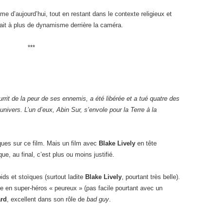
 d’aujourd’hui, tout en restant dans le contexte religieux et
ait à plus de dynamisme derrière la caméra.
***
rrit de la peur de ses ennemis, a été libérée et a tué quatre des
nivers. L’un d’eux, Abin Sur, s’envole pour la Terre à la
ues sur ce film. Mais un film avec
Blake Lively
en tête
ue, au final, c’est plus ou moins justifié.
oids et stoïques (surtout ladite
Blake Lively
, pourtant très belle).
ble en super-héros « peureux » (pas facile pourtant avec un
ard
, excellent dans son rôle de
bad guy
.