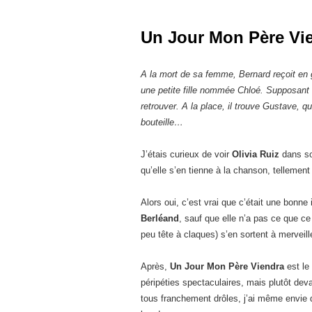
Un Jour Mon Père Vi
A la mort de sa femme, Bernard reçoit en g
une petite fille nommée Chloé. Supposant alo
retrouver. A la place, il trouve Gustave, qu
bouteille…
J’étais curieux de voir
Olivia Ruiz
dans son
qu’elle s’en tienne à la chanson, tellement
Alors oui, c’est vrai que c’était une bonn
Berléand
, sauf que elle n’a pas ce que ce 
peu tête à claques) s’en sortent à merveil
Après,
Un Jour Mon Père Viendra
est le
péripéties spectaculaires, mais plutôt dev
tous franchement drôles, j’ai même envie 