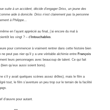
ique suite à un accident, décide d’engager Driss, un jeune des
 comme aide à domicile. Driss n’est clairement pas la personne
aitement à Philippe…
 même en l’ayant apprécié au final, j’ai encore du mal à
ientôt les vingt ? – d’
Intouchables
.
heure pour commencer à vraiment rentrer dans cette histoire bien
 ne peut pas nier qu’il y a une véritable alchimie entre
François
arnent leurs personnages avec beaucoup de talent. Ce qui fait
 (bien qu’eux aussi soient bons).
me s’il y avait quelques scènes assez drôles), mais le film a
gré tout, le film s’aventure un peu trop sur le terrain de la facilité
gags.
ef d’œuvre pour autant.