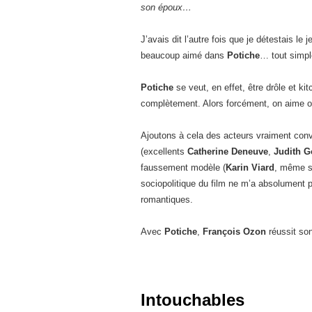
son époux…
J’avais dit l’autre fois que je détestais le 
beaucoup aimé dans
Potiche
… tout simple
Potiche
se veut, en effet, être drôle et ki
complètement. Alors forcément, on aime ou
Ajoutons à cela des acteurs vraiment conv
(excellents
Catherine Deneuve
,
Judith G
faussement modèle (
Karin Viard
, même si
sociopolitique du film ne m’a absolument 
romantiques.
Avec
Potiche
,
François Ozon
réussit son
Intouchables