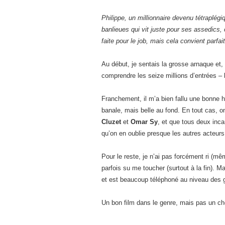
Philippe, un millionnaire devenu tétraplég
banlieues qui vit juste pour ses assedics,
faite pour le job, mais cela convient parf
Au début, je sentais la grosse arnaque et,
comprendre les seize millions d’entrées – b
Franchement, il m’a bien fallu une bonne 
banale, mais belle au fond. En tout cas, on
Cluzet
et
Omar Sy
, et que tous deux inc
qu’on en oublie presque les autres acteurs
Pour le reste, je n’ai pas forcément ri (mê
parfois su me toucher (surtout à la fin). Mal
et est beaucoup téléphoné au niveau des 
Un bon film dans le genre, mais pas un ch