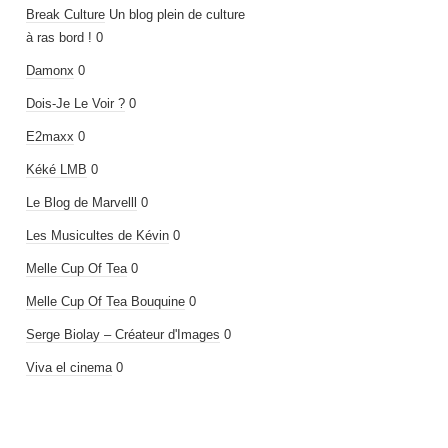
Break Culture
Un blog plein de culture
à ras bord ! 0
Damonx
0
Dois-Je Le Voir ?
0
E2maxx
0
Kéké LMB
0
Le Blog de Marvelll
0
Les Musicultes de Kévin
0
Melle Cup Of Tea
0
Melle Cup Of Tea Bouquine
0
Serge Biolay – Créateur d'Images
0
Viva el cinema
0