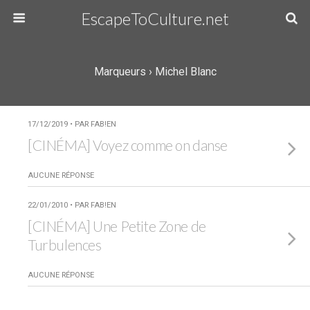
EscapeToCulture.net
Marqueurs › Michel Blanc
17/12/2019 • PAR FAB!EN
[CINÉMA] Voyez comme on danse
AUCUNE RÉPONSE
22/01/2010 • PAR FAB!EN
[CINÉMA] Une Petite Zone de
Turbulences
AUCUNE RÉPONSE