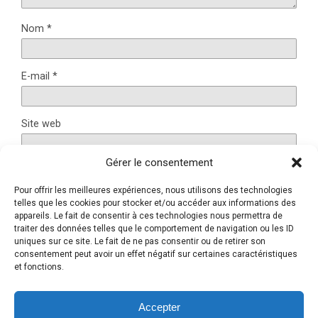
Nom
*
E-mail
*
Site web
Gérer le consentement
Pour offrir les meilleures expériences, nous utilisons des technologies
Ce site utilise Akismet pour réduire les indésirables.
En
telles que les cookies pour stocker et/ou accéder aux informations des
appareils. Le fait de consentir à ces technologies nous permettra de
savoir plus sur la façon dont les données de vos
traiter des données telles que le comportement de navigation ou les ID
commentaires sont traitées
.
uniques sur ce site. Le fait de ne pas consentir ou de retirer son
consentement peut avoir un effet négatif sur certaines caractéristiques
et fonctions.
Retour au début
Accepter