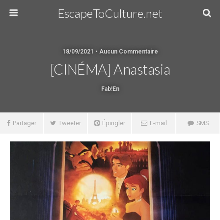
EscapeToCulture.net
18/09/2021 • Aucun Commentaire
[CINÉMA] Anastasia
Fab!en
Partager
Tweeter
Épingler
E-mail
SMS