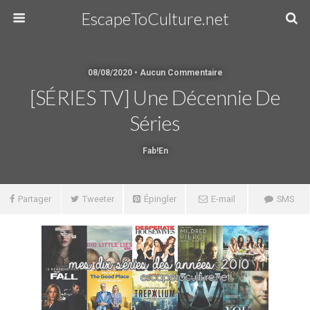
EscapeToCulture.net
08/08/2020 • Aucun Commentaire
[SÉRIES TV] Une Décennie De
Séries
Fab!en
Partager
Tweeter
Épingler
E-mail
SMS