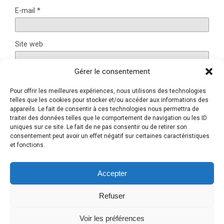
E-mail
*
Site web
Gérer le consentement
Pour offrir les meilleures expériences, nous utilisons des technologies
Ce site utilise Akismet pour réduire les indésirables.
En
telles que les cookies pour stocker et/ou accéder aux informations des
savoir plus sur la façon dont les données de vos
appareils. Le fait de consentir à ces technologies nous permettra de
traiter des données telles que le comportement de navigation ou les ID
commentaires sont traitées
.
uniques sur ce site. Le fait de ne pas consentir ou de retirer son
consentement peut avoir un effet négatif sur certaines caractéristiques
et fonctions.
Retour au début
Accepter
Refuser
Mobile
Bureau
Voir les préférences