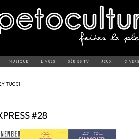
MUSIQUE
LIVRES
SÉRIES TV
JEUX
DIVER
EY TUCCI
XPRESS #28