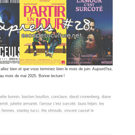
allez bien et que vous terminez bien le mois de juin. Aujourd’hui,
s au mois de mai 2025. Bonne lecture !
élie bonnin
,
bastien bouillon
,
conclave
,
david cronenberg
,
diane
emili
,
juliette armanet
,
l'amour c'est surcoté
,
laura felpin
,
les
h fiennes
,
stanley tucci
,
the shrouds
,
vincent cassel
le