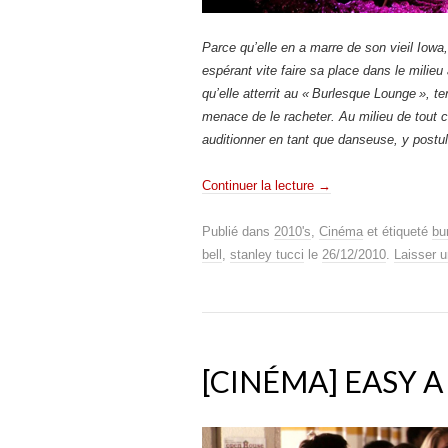
Parce qu’elle en a marre de son vieil Iowa,
espérant vite faire sa place dans le milieu
qu’elle atterrit au «
Burlesque Lounge
», te
menace de le racheter. Au milieu de tout 
auditionner en tant que danseuse, y postu
Continuer la lecture
→
Publié dans
2010's
,
Cinéma
et étiqueté
bu
bell
,
stanley tucci
le
26/12/2010
.
Laisser 
[CINÉMA] EASY A