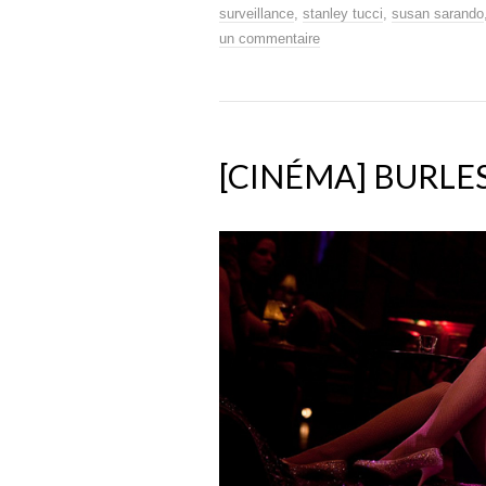
surveillance
,
stanley tucci
,
susan sarando
un commentaire
[CINÉMA] BURLE