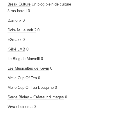
Break Culture
Un blog plein de culture
à ras bord ! 0
Damonx
0
Dois-Je Le Voir ?
0
E2maxx
0
Kéké LMB
0
Le Blog de Marvelll
0
Les Musicultes de Kévin
0
Melle Cup Of Tea
0
Melle Cup Of Tea Bouquine
0
Serge Biolay – Créateur d'Images
0
Viva el cinema
0