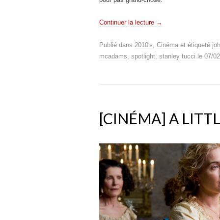
Continuer la lecture
→
Publié dans
2010's
,
Cinéma
et étiqueté
jo
mcadams
,
spotlight
,
stanley tucci
le
07/02
[CINÉMA] A LITT