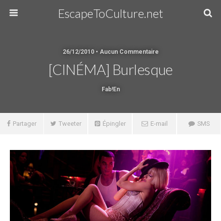
EscapeToCulture.net
26/12/2010 • Aucun Commentaire
[CINÉMA] Burlesque
Fab!en
Partager
Tweeter
Épingler
E-mail
SMS