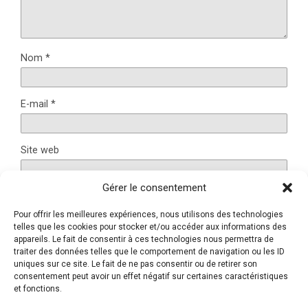
Nom
*
E-mail
*
Site web
Gérer le consentement
Pour offrir les meilleures expériences, nous utilisons des technologies
Ce site utilise Akismet pour réduire les indésirables.
En
telles que les cookies pour stocker et/ou accéder aux informations des
savoir plus sur la façon dont les données de vos
appareils. Le fait de consentir à ces technologies nous permettra de
traiter des données telles que le comportement de navigation ou les ID
commentaires sont traitées
.
uniques sur ce site. Le fait de ne pas consentir ou de retirer son
consentement peut avoir un effet négatif sur certaines caractéristiques
et fonctions.