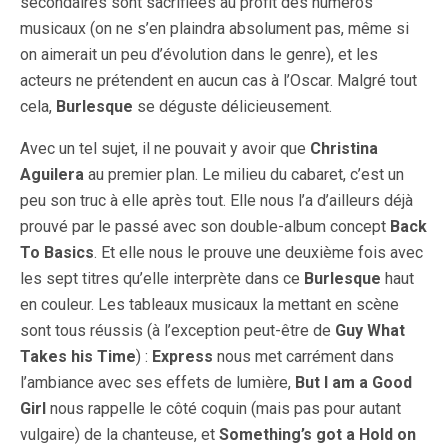
secondaires sont sacrifiées au profit des numéros
musicaux (on ne s’en plaindra absolument pas, même si
on aimerait un peu d’évolution dans le genre), et les
acteurs ne prétendent en aucun cas à l’Oscar. Malgré tout
cela,
Burlesque
se déguste délicieusement.
Avec un tel sujet, il ne pouvait y avoir que
Christina
Aguilera
au premier plan. Le milieu du cabaret, c’est un
peu son truc à elle après tout. Elle nous l’a d’ailleurs déjà
prouvé par le passé avec son double-album concept
Back
To Basics
. Et elle nous le prouve une deuxième fois avec
les sept titres qu’elle interprète dans ce
Burlesque
haut
en couleur. Les tableaux musicaux la mettant en scène
sont tous réussis (à l’exception peut-être de
Guy What
Takes his Time
) :
Express
nous met carrément dans
l’ambiance avec ses effets de lumière,
But I am a Good
Girl
nous rappelle le côté coquin (mais pas pour autant
vulgaire) de la chanteuse, et
Something’s got a Hold on