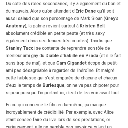
Du côté des rôles secondaires, il y a également du bon et
du mauvais. Alors qu’on attendait d’
Eric Dane
qu’il soit
aussi salaud que son personnage de Mark Sloan (
Grey’s
Anatomy
), la palme revient surtout à
Kristen Bell
,
absolument crédible en petite peste (et très sexy
également dans ses tenues très courtes). Tandis que
Stanley Tucci
se contente de reprendre son rôle de
meilleur ami gay du
Diable s’habille en Prada
(et il le fait
sans trop de mal), et que
Cam Gigandet
écope du petit-
ami pas désagréable à regarder de l’héroïne. Et malgré
cette faiblesse qui s’est emparée de chacune et chacun
d’eux le temps de
Burlesque
, on ne va pas chipoter pour
si peur puisque l’important ici, c’est de les voir avant tout.
En ce qui concerne le film en lui-même, ça manque
incroyablement de crédibilité. Par exemple, avec Alice
étant censée faire du live lors de ses prestations, or
curieusement, elle ne semble pas savoir ce qu’est un