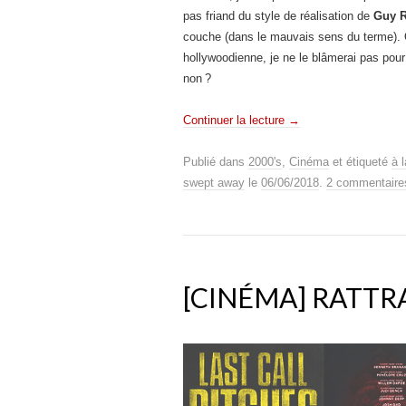
pas friand du style de réalisation de
Guy R
couche (dans le mauvais sens du terme). 
hollywoodienne, je ne le blâmerai pas pour
non ?
Continuer la lecture
→
Publié dans
2000's
,
Cinéma
et étiqueté
à 
swept away
le
06/06/2018
.
2 commentaire
[CINÉMA] RATTRA