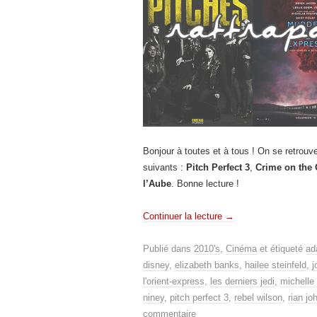
Bonjour à toutes et à tous ! On se retrouv
suivants :
Pitch Perfect 3
,
Crime on the 
l’Aube
. Bonne lecture !
Continuer la lecture
→
Publié dans
2010's
,
Cinéma
et étiqueté
ad
disney
,
elizabeth banks
,
hailee steinfeld
,
j
l'orient-express
,
les derniers jedi
,
michelle 
niney
,
pitch perfect 3
,
rebel wilson
,
rian jo
commentaire