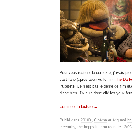
Pour vous resituer le contexte, j’avais pr
castillane (après avoir vu le film
The
Dark
Puppets
. Ce n’est pas le genre de film qu
disait bien. J’y suis donc allé les yeux f
Continuer la lecture
→
Publié dans
2010's
,
Cinéma
et étiqueté
br
mccarthy
,
the happytime murders
le
12/09