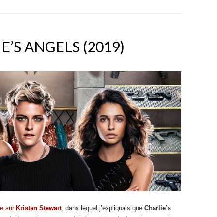
E’S ANGELS (2019)
le sur
Kristen Stewart
, dans lequel j’expliquais que
Charlie’s