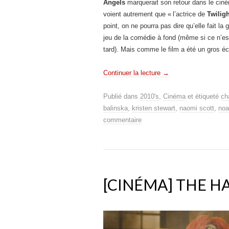
Angels
marquerait son retour dans le ciné
voient autrement que « l’actrice de
Twiligh
point, on ne pourra pas dire qu’elle fait la
jeu de la comédie à fond (même si ce n’est 
tard). Mais comme le film a été un gros é
Continuer la lecture
→
Publié dans
2010's
,
Cinéma
et étiqueté
ch
balinska
,
kristen stewart
,
naomi scott
,
noa
commentaire
[CINÉMA] THE 