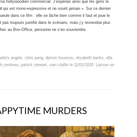
ma hollywoodien commercial. J’espérais ainsi que les gens la
t
qui est mono-expressive et ne sourit jamais ». Sur ce dernier
 gueule dans ce film : elle se lâche bien comme il faut et joue le
pas toujours justifié dans le scénario, mais j’y reviendrai plus
chec au Box-Office, personne ne s’en souviendra.
arlie's angels
,
chris pang
,
djimon hounsou
,
elizabeth banks
,
ella
h centineo
,
patrick stewart
,
sam claflin
le
11/01/2020
.
Laisser un
HAPPYTIME MURDERS