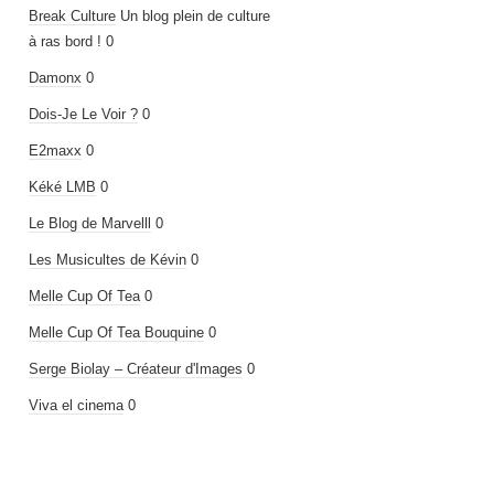
Break Culture
Un blog plein de culture
à ras bord ! 0
Damonx
0
Dois-Je Le Voir ?
0
E2maxx
0
Kéké LMB
0
Le Blog de Marvelll
0
Les Musicultes de Kévin
0
Melle Cup Of Tea
0
Melle Cup Of Tea Bouquine
0
Serge Biolay – Créateur d'Images
0
Viva el cinema
0