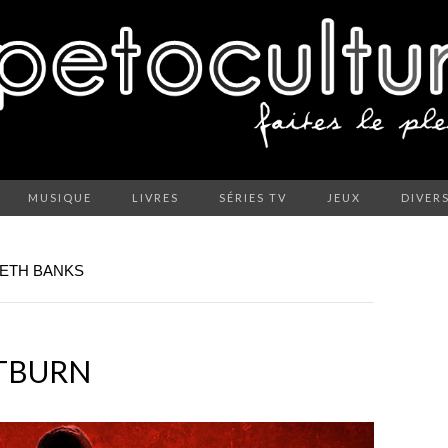
MUSIQUE
LIVRES
SÉRIES TV
JEUX
DIVER
BETH BANKS
HTBURN