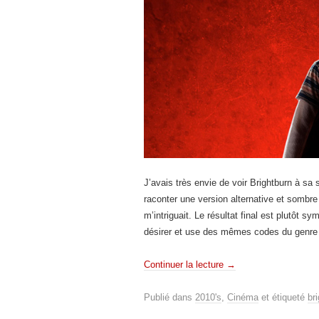
J’avais très envie de voir Brightburn à sa 
raconter une version alternative et sombre
m’intriguait. Le résultat final est plutôt s
désirer et use des mêmes codes du genre h
Continuer la lecture
→
Publié dans
2010's
,
Cinéma
et étiqueté
br