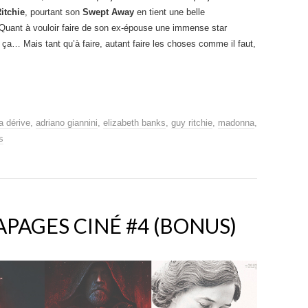
itchie
, pourtant son
Swept Away
en tient une belle
Quant à vouloir faire de son ex-épouse une immense star
 ça… Mais tant qu’à faire, autant faire les choses comme il faut,
la dérive
,
adriano giannini
,
elizabeth banks
,
guy ritchie
,
madonna
,
s
PAGES CINÉ #4 (BONUS)