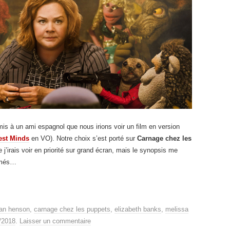
omis à un ami espagnol que nous irions voir un film en version
est Minds
en VO). Notre choix s’est porté sur
Carnage chez les
e j’irais voir en priorité sur grand écran, mais le synopsis me
ermés…
ian henson
,
carnage chez les puppets
,
elizabeth banks
,
melissa
/2018
.
Laisser un commentaire