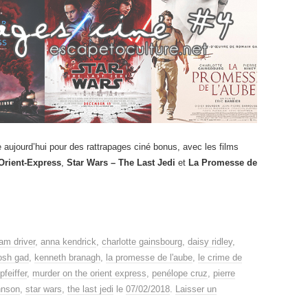
e aujourd’hui pour des rattrapages ciné bonus, avec les films
Orient-Express
,
Star Wars – The Last Jedi
et
La Promesse de
am driver
,
anna kendrick
,
charlotte gainsbourg
,
daisy ridley
,
osh gad
,
kenneth branagh
,
la promesse de l'aube
,
le crime de
pfeiffer
,
murder on the orient express
,
penélope cruz
,
pierre
hnson
,
star wars
,
the last jedi
le
07/02/2018
.
Laisser un