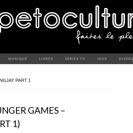
MUSIQUE
LIVRES
SÉRIES TV
JEUX
DIVER
NGJAY PART 1
UNGER GAMES –
RT 1)