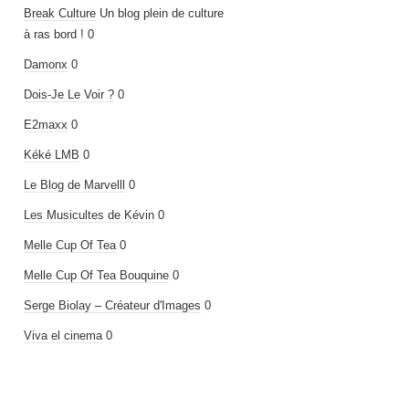
Break Culture
Un blog plein de culture
à ras bord ! 0
Damonx
0
Dois-Je Le Voir ?
0
E2maxx
0
Kéké LMB
0
Le Blog de Marvelll
0
Les Musicultes de Kévin
0
Melle Cup Of Tea
0
Melle Cup Of Tea Bouquine
0
Serge Biolay – Créateur d'Images
0
Viva el cinema
0