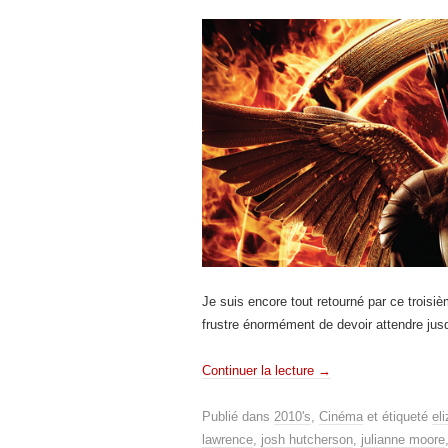
Je suis encore tout retourné par ce troisi
frustre énormément de devoir attendre jus
Continuer la lecture
→
Publié dans
2010's
,
Cinéma
et étiqueté
el
lawrence
,
josh hutcherson
,
julianne moore