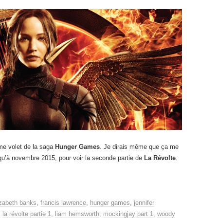
ème volet de la saga
Hunger Games
. Je dirais même que ça me
qu’à novembre 2015, pour voir la seconde partie de
La Révolte
.
izabeth banks
,
francis lawrence
,
hunger games
,
jennifer
,
la révolte partie 1
,
liam hemsworth
,
mockingjay part 1
,
woody