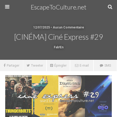
EscapeToCulture.net
12/07/2025 • Aucun Commentaire
[CINÉMA] Ciné Express #29
Fab!en
Partager
Tweeter
Épingler
E-mail
SMS