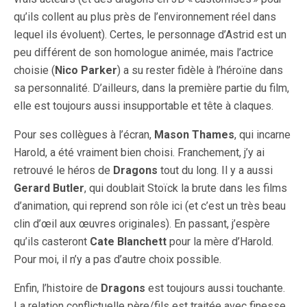
qu’ils collent au plus près de l’environnement réel dans
lequel ils évoluent). Certes, le personnage d’Astrid est un
peu différent de son homologue animée, mais l’actrice
choisie (
Nico Parker
) a su rester fidèle à l’héroïne dans
sa personnalité. D’ailleurs, dans la première partie du film,
elle est toujours aussi insupportable et tête à claques.
Pour ses collègues à l’écran,
Mason Thames
, qui incarne
Harold, a été vraiment bien choisi. Franchement, j’y ai
retrouvé le héros de
Dragons
tout du long. Il y a aussi
Gerard Butler
, qui doublait Stoïck la brute dans les films
d’animation, qui reprend son rôle ici (et c’est un très beau
clin d’œil aux œuvres originales). En passant, j’espère
qu’ils casteront
Cate Blanchett
pour la mère d’Harold.
Pour moi, il n’y a pas d’autre choix possible.
Enfin, l’histoire de
Dragons
est toujours aussi touchante.
La relation conflictuelle père/fils est traitée avec finesse,