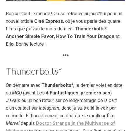
Bonjour tout le monde ! On se retrouve aujourd’hui pour un
nouvel article
Ciné Express
, où je vous parle des quatre
films que j’ai vus le mois dernier :
Thunderbolts*
,
Another Simple Favor
,
How To Train Your Dragon
et
Elio
. Bonne lecture !
***
Thunderbolts*
On démarre avec
Thunderbolts*
, le dernier volet en date
du
MCU
(avant
Les 4 Fantastiques, premiers pas
).
J’avais eu un bon retour sur ce long-métrage de la part
d’un contact sur
Instagram
, donc je suis allé le voir par
curiosité. Et honnêtement, ce doit être le meilleur film
Marvel
depuis
Doctor Strange in the Multiverse of
Madness
que j’ai vu sur grand écran. J’ai même pleuré à la