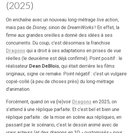
(2025)
On enchaîne avec un nouveau long-métrage
live action
,
mais pas de
Disney
, sinon de
DreamWorks
! En effet, la
firme aux grandes oreilles a donné des idées à ses
concurrents. Du coup, c’est désormais la franchise
Dragons
qui a droit à ses adaptations en prises de vue
réelles (le deuxième est déjà confirmé). Point positif : le
réalisateur
Dean DeBlois
, qui était derrière les films
originaux, signe ce remake. Point négatif : c’est un vulgaire
copié-collé (à peu de choses près) du long-métrage
d’animation.
Forcément, quand on va (re)voir
Dragons
en 2025, on
s’attend à une réplique parfaite. Et c’est bel et bien une
réplique parfaite : de la mise en scène aux répliques, en
passant par le scénario, c’est le dessin animé avec de
vrais acteurs (et des dragons en 3D « customisés » pour