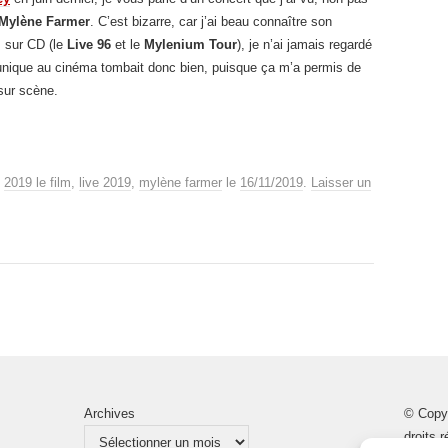
Mylène Farmer
. C’est bizarre, car j’ai beau connaître son
s sur CD (le
Live 96
et le
Mylenium Tour
), je n’ai jamais regardé
unique au cinéma tombait donc bien, puisque ça m’a permis de
sur scène.
é
2019 le film
,
live 2019
,
mylène farmer
le
16/11/2019
.
Laisser un
Archives
© Copy
droits 