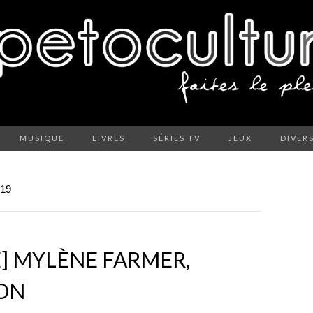
MUSIQUE
LIVRES
SÉRIES TV
JEUX
DIVER
19
] MYLÈNE FARMER,
ION