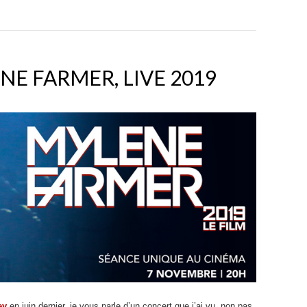
NE FARMER, LIVE 2019
ey
en juin dernier, je vous parle d’un concert que j’ai vu, non pas