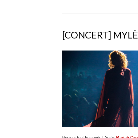
[CONCERT] MYLÈ
Bonjour tout le monde ! Après
Mariah Car