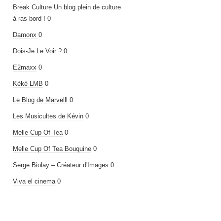
Break Culture
Un blog plein de culture
à ras bord ! 0
Damonx
0
Dois-Je Le Voir ?
0
E2maxx
0
Kéké LMB
0
Le Blog de Marvelll
0
Les Musicultes de Kévin
0
Melle Cup Of Tea
0
Melle Cup Of Tea Bouquine
0
Serge Biolay – Créateur d'Images
0
Viva el cinema
0