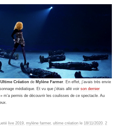
’Ultime Création
de
Mylène Farmer
. En effet, j’avais très envie
rsonnage médiatique. Et vu que j’étais allé voir
son dernier
ie » m’a permis de découvrir les coulisses de ce spectacle. Au
yeux.
queté
live 2019
,
mylène farmer
,
ultime création
le
18/11/2020
.
2