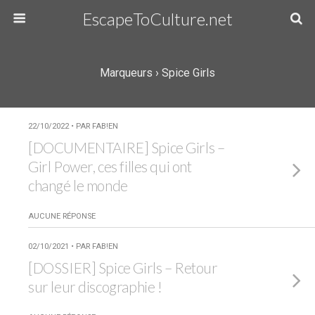
EscapeToCulture.net
Marqueurs › Spice Girls
22/10/2022 • PAR FAB!EN
[DOCUMENTAIRE] Spice Girls –
Girl Power, ces filles qui ont
changé le monde
AUCUNE RÉPONSE
02/10/2021 • PAR FAB!EN
[DOSSIER] Spice Girls – Retour
sur leur discographie !