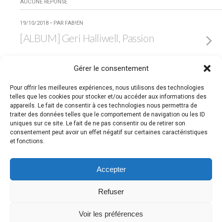
AUCUNE RÉPONSE
19/10/2018 • PAR FAB!EN
[ALBUM] Geri Halliwell, Passion
AUCUNE RÉPONSE
Gérer le consentement
17/10/2018 • PAR FAB!EN
Pour offrir les meilleures expériences, nous utilisons des technologies
[CINÉMA] Spice World – The
telles que les cookies pour stocker et/ou accéder aux informations des
appareils. Le fait de consentir à ces technologies nous permettra de
Movie
traiter des données telles que le comportement de navigation ou les ID
uniques sur ce site. Le fait de ne pas consentir ou de retirer son
2 RÉPONSES
consentement peut avoir un effet négatif sur certaines caractéristiques
et fonctions.
Retour au début
Accepter
Refuser
Mobile
Bureau
Voir les préférences