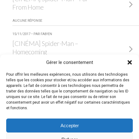
From Home
AUCUNE RÉPONSE
15/11/2017 • PAR FAB!EN
[CINÉMA] Spider-Man –
Homecoming
Gérer le consentement
1 RÉPONSE
Pour offrir les meilleures expériences, nous utilisons des technologies
24/04/2017 • PAR FAB!EN
telles que les cookies pour stocker et/ou accéder aux informations des
appareils. Le fait de consentir à ces technologies nous permettra de
[CINÉMA] The Lost City of Z
traiter des données telles que le comportement de navigation ou les ID
uniques sur ce site. Le fait de ne pas consentir ou de retirer son
AUCUNE RÉPONSE
consentement peut avoir un effet négatif sur certaines caractéristiques
et fonctions.
Retour au début
Accepter