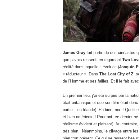
James Gray
fait partie de ces cinéastes q
que j’avais ressenti en regardant
Two Lov
réalité dans laquelle il évoluait (
Joaquin P
« réducteur ». Dans
The Lost City of Z
, s
de l’Homme et ses failles. Et il le fait avec
En premier lieu, j’ai été surpris par la nati
était britannique et que son film était donc
partie – en Irlande). Eh bien, non ! Quelle
et bien américain ! Pourtant, ce dernier ne
réalisme évident et plaisant). Au contraire
très bien ! Néanmoins, le clivage entre les
bien trop présent. Ce qui se ressent bea