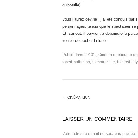
qu’hostile).
Vous l’aurez deviné : j’ai été conquis par
T
personnages, tandis que le spectateur se 
Et, surtout, il parvient à dépeindre le pa
vouloir décrocher la lune.
Publié dans
2010's
,
Cinéma
et étiqueté
an
robert pattinson
,
sienna miller
,
the lost city
←
[CINÉMA] LION
LAISSER UN COMMENTAIRE
Votre adresse e-mail ne sera pas publiée.