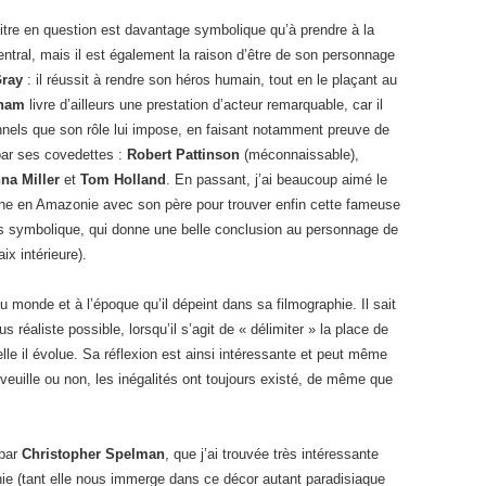
 titre en question est davantage symbolique qu’à prendre à la
t central, mais il est également la raison d’être de son personnage
ray
: il réussit à rendre son héros humain, tout en le plaçant au
nnam
livre d’ailleurs une prestation d’acteur remarquable, car il
onnels que son rôle lui impose, en faisant notamment preuve de
par ses covedettes :
Robert Pattinson
(méconnaissable),
na Miller
et
Tom Holland
. En passant, j’ai beaucoup aimé le
urne en Amazonie avec son père pour trouver enfin cette fameuse
rès symbolique, qui donne une belle conclusion au personnage de
ix intérieure).
u monde et à l’époque qu’il dépeint dans sa filmographie. Il sait
us réaliste possible, lorsqu’il s’agit de « délimiter » la place de
lle il évolue. Sa réflexion est ainsi intéressante et peut même
 veuille ou non, les inégalités ont toujours existé, de même que
 par
Christopher Spelman
, que j’ai trouvée très intéressante
e (tant elle nous immerge dans ce décor autant paradisiaque