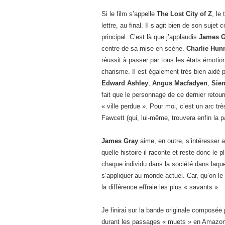
Si le film s’appelle
The Lost City of Z
, le
lettre, au final. Il s’agit bien de son suje
principal. C’est là que j’applaudis
James G
centre de sa mise en scène.
Charlie Hu
réussit à passer par tous les états émoti
charisme. Il est également très bien aidé 
Edward Ashley
,
Angus Macfadyen
,
Sien
fait que le personnage de ce dernier reto
« ville perdue ». Pour moi, c’est un arc t
Fawcett (qui, lui-même, trouvera enfin la pa
James Gray
aime, en outre, s’intéresser a
quelle histoire il raconte et reste donc le pl
chaque individu dans la société dans laque
s’appliquer au monde actuel. Car, qu’on le
la différence effraie les plus « savants ».
Je finirai sur la bande originale composée
durant les passages « muets » en Amazoni