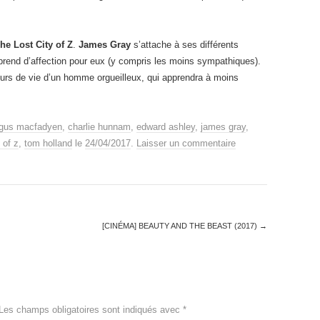
he Lost City of Z
.
James Gray
s’attache à ses différents
prend d’affection pour eux (y compris les moins sympathiques).
rcours de vie d’un homme orgueilleux, qui apprendra à moins
gus macfadyen
,
charlie hunnam
,
edward ashley
,
james gray
,
 of z
,
tom holland
le
24/04/2017
.
Laisser un commentaire
[CINÉMA] BEAUTY AND THE BEAST (2017)
→
Les champs obligatoires sont indiqués avec
*