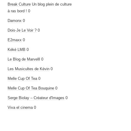
Break Culture
Un blog plein de culture
à ras bord ! 0
Damonx
0
Dois-Je Le Voir ?
0
E2maxx
0
Kéké LMB
0
Le Blog de Marvelll
0
Les Musicultes de Kévin
0
Melle Cup Of Tea
0
Melle Cup Of Tea Bouquine
0
Serge Biolay – Créateur d'Images
0
Viva el cinema
0