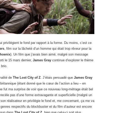
ui privilégient le fond par rapport à la forme. Du moins, c’est ce
ers
, film sur la lâcheté d’un homme qui était trop rêveur pour la
hoenix
). Un film que j’avais bien aimé, malgré son message
orti le 15 mars dernier,
James Gray
continue d’explorer le thème
 brio.
onalité de
The Lost City of Z
. J’étais persuadé que
James Gray
 britannique (étant donné que le cœur de l’action a lieu – en
 ne fut ma surprise de voir que ce nouveau long-métrage était bel
 recèle pas d’une forme extravagante et superficielle (malgré un
, son réalisateur en privilégie le fond et, me concernant, ça me va
 genres respectifs du blockbuster et du film d’auteur est encore
ucoup dans
The Lost City of Z
, bien que celui-ci soit plus