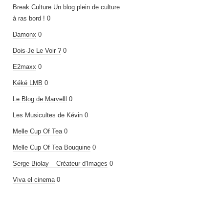
Break Culture
Un blog plein de culture
à ras bord ! 0
Damonx
0
Dois-Je Le Voir ?
0
E2maxx
0
Kéké LMB
0
Le Blog de Marvelll
0
Les Musicultes de Kévin
0
Melle Cup Of Tea
0
Melle Cup Of Tea Bouquine
0
Serge Biolay – Créateur d'Images
0
Viva el cinema
0