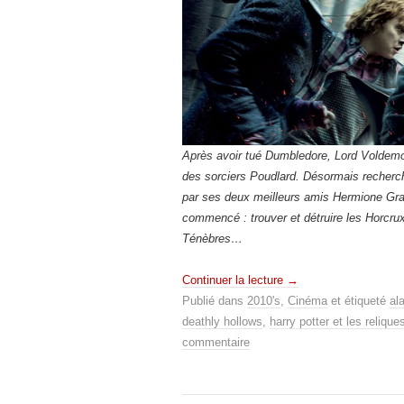
Après avoir tué Dumbledore, Lord Voldemord
des sorciers Poudlard. Désormais recherc
par ses deux meilleurs amis Hermione Gra
commencé : trouver et détruire les Horcrux
Ténèbres…
Continuer la lecture
→
Publié dans
2010's
,
Cinéma
et étiqueté
al
deathly hollows
,
harry potter et les relique
commentaire