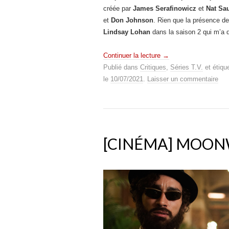
créée par
James Serafinowicz
et
Nat Sa
et
Don Johnson
. Rien que la présence de 
Lindsay Lohan
dans la saison 2 qui m’a 
Continuer la lecture
→
Publié dans
Critiques
,
Séries T.V.
et étiqu
le
10/07/2021
.
Laisser un commentaire
[CINÉMA] MOON