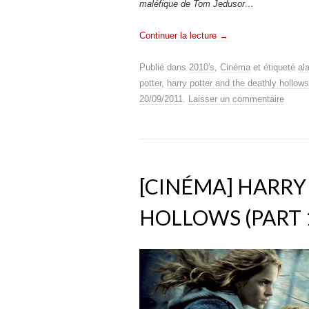
maléfique de Tom Jedusor…
Continuer la lecture
→
Publié dans
2010's
,
Cinéma
et étiqueté
al
potter
,
harry potter and the deathly hollows
20/09/2011
.
Laisser un commentaire
[CINÉMA] HARRY
HOLLOWS (PART 