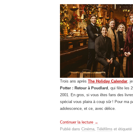
Trois ans après
The Holiday Calendar
, j
Potter : Retour à Poudlard
, qui fête les
2001. En gros, si vous êtes fans des livr
spécial vous plaira à coup sûr ! Pour ma p
adolescence, et ce, avec délice.
Continuer la lecture
→
Publié dans
Cinéma
,
Téléfilms
et étiqueté