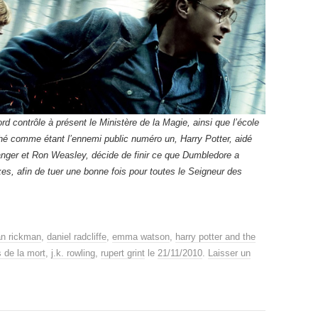
 contrôle à présent le Ministère de la Magie, ainsi que l’école
hé comme étant l’ennemi public numéro un, Harry Potter, aidé
nger et Ron Weasley, décide de finir ce que Dumbledore a
es, afin de tuer une bonne fois pour toutes le Seigneur des
an rickman
,
daniel radcliffe
,
emma watson
,
harry potter and the
s de la mort
,
j.k. rowling
,
rupert grint
le
21/11/2010
.
Laisser un