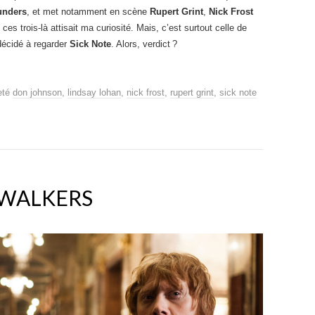
unders
, et met notamment en scène
Rupert Grint
,
Nick Frost
ces trois-là attisait ma curiosité. Mais, c’est surtout celle de
décidé à regarder
Sick Note
. Alors, verdict ?
eté
don johnson
,
lindsay lohan
,
nick frost
,
rupert grint
,
sick note
WALKERS