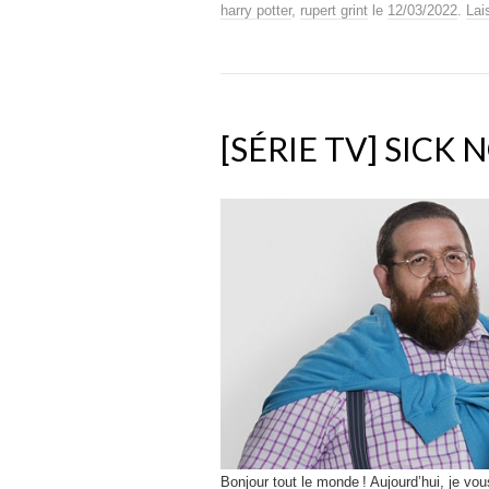
harry potter
,
rupert grint
le
12/03/2022
.
Lai
[SÉRIE TV] SICK 
Bonjour tout le monde ! Aujourd’hui, je vo