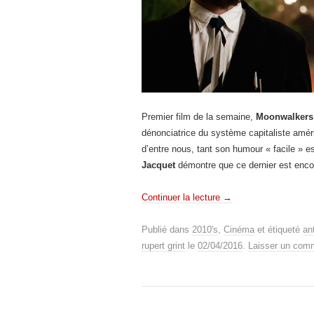
Premier film de la semaine,
Moonwalkers
dénonciatrice du système capitaliste améri
d’entre nous, tant son humour « facile » e
Jacquet
démontre que ce dernier est encor
Continuer la lecture
→
Publié dans
2010's
,
Cinéma
et étiqueté
an
rupert grint
le
02/04/2016
.
Laisser un com