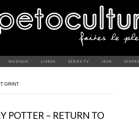
MUSIQUE
LIVRES
SÉRIES TV
JEUX
DIVER
T GRINT
RY POTTER – RETURN TO