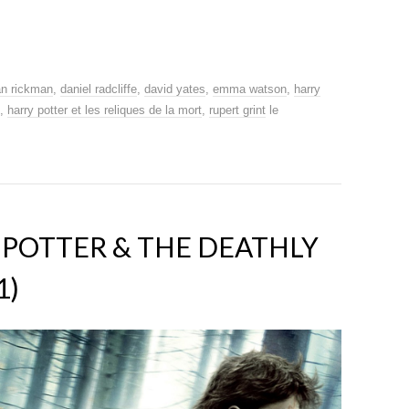
an rickman
,
daniel radcliffe
,
david yates
,
emma watson
,
harry
,
harry potter et les reliques de la mort
,
rupert grint
le
 POTTER & THE DEATHLY
1)