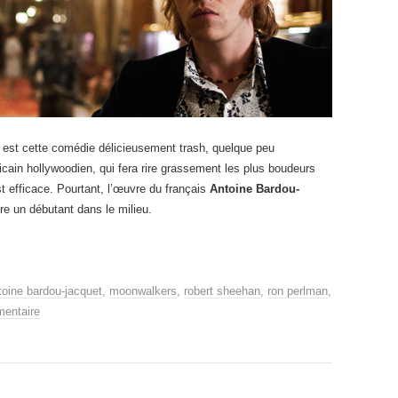
est cette comédie délicieusement trash, quelque peu
cain hollywoodien, qui fera rire grassement les plus boudeurs
st efficace. Pourtant, l’œuvre du français
Antoine Bardou-
e un débutant dans le milieu.
toine bardou-jacquet
,
moonwalkers
,
robert sheehan
,
ron perlman
,
mentaire