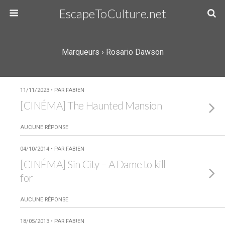
EscapeToCulture.net
Marqueurs › Rosario Dawson
11/11/2023 • PAR FAB!EN
[CINÉMA] The Haunted Mansion
AUCUNE RÉPONSE
04/10/2014 • PAR FAB!EN
[CINÉMA] Sin City – A Dame to kill
for
AUCUNE RÉPONSE
18/05/2013 • PAR FAB!EN