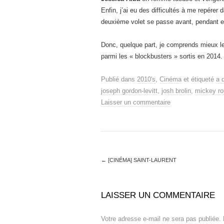
Enfin, j’ai eu des difficultés à me repére
deuxième volet se passe avant, pendant et
Donc, quelque part, je comprends mieux l
parmi les « blockbusters » sortis en 2014.
Publié dans
2010's
,
Cinéma
et étiqueté
a d
joseph gordon-levitt
,
josh brolin
,
mickey ro
Laisser un commentaire
←
[CINÉMA] SAINT-LAURENT
LAISSER UN COMMENTAIRE
Votre adresse e-mail ne sera pas publiée.