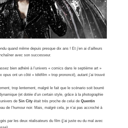
tendu quand même depuis presque dix ans ! Et j’en ai d’ailleurs
d’enchaîner avec son successeur.
i assez bien adhéré à l’univers « comics dans le septième art »
 opus ont un côté « téléfilm » trop prononcé), autant j’ai trouvé
ment, trop lentement, malgré le fait que le scénario soit bourré
 dynamique (et dotée d’un certain style, grâce à la photographie
l’univers de
Sin City
était très proche de celui de
Quentin
eau de l’humour noir. Mais, malgré cela, je n’ai pas accroché à
gés par les deux réalisateurs du film (j’ai juste eu du mal avec
sse).