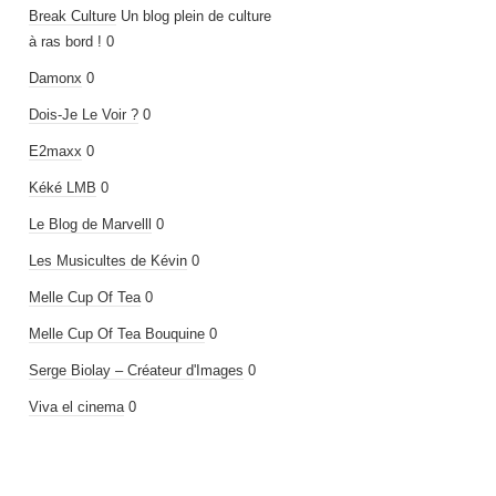
Break Culture
Un blog plein de culture
à ras bord ! 0
Damonx
0
Dois-Je Le Voir ?
0
E2maxx
0
Kéké LMB
0
Le Blog de Marvelll
0
Les Musicultes de Kévin
0
Melle Cup Of Tea
0
Melle Cup Of Tea Bouquine
0
Serge Biolay – Créateur d'Images
0
Viva el cinema
0