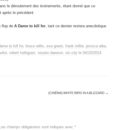
r dans le déroulement des événements, étant donné que ce
 après le précédent.
e flop de
A Dame to kill for
, tant ce dernier restera anecdotique
ame to kill for
,
bruce willis
,
eva green
,
frank miller
,
jessica alba
,
urke
,
robert rodriguez
,
rosario dawson
,
sin city
le
04/10/2014
.
[CINÉMA] WHITE BIRD IN A BLIZZARD
→
Les champs obligatoires sont indiqués avec
*