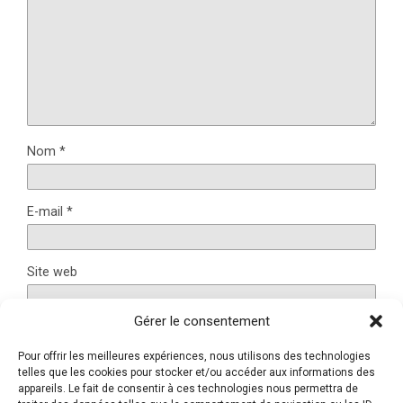
Nom
*
E-mail
*
Site web
Gérer le consentement
Pour offrir les meilleures expériences, nous utilisons des technologies
Ce site utilise Akismet pour réduire les indésirables.
En
telles que les cookies pour stocker et/ou accéder aux informations des
savoir plus sur la façon dont les données de vos
appareils. Le fait de consentir à ces technologies nous permettra de