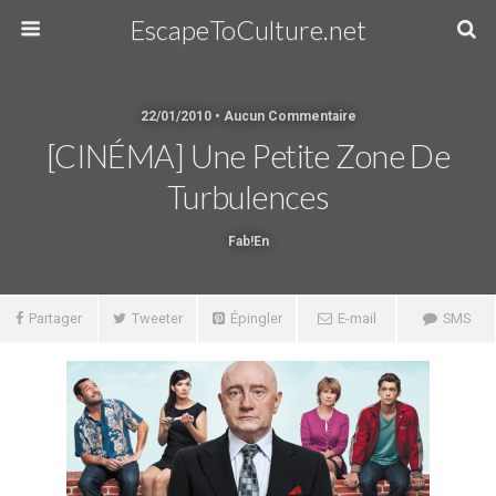
EscapeToCulture.net
22/01/2010 • Aucun Commentaire
[CINÉMA] Une Petite Zone De
Turbulences
Fab!en
Partager
Tweeter
Épingler
E-mail
SMS