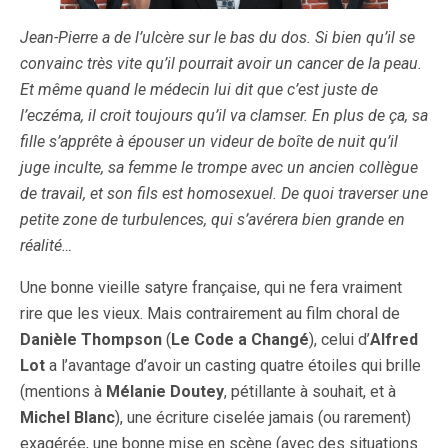
Jean-Pierre a de l’ulcère sur le bas du dos. Si bien qu’il se
convainc très vite qu’il pourrait avoir un cancer de la peau.
Et même quand le médecin lui dit que c’est juste de
l’eczéma, il croit toujours qu’il va clamser. En plus de ça, sa
fille s’apprête à épouser un videur de boîte de nuit qu’il
juge inculte, sa femme le trompe avec un ancien collègue
de travail, et son fils est homosexuel. De quoi traverser une
petite zone de turbulences, qui s’avérera bien grande en
réalité…
Une bonne vieille satyre française, qui ne fera vraiment
rire que les vieux. Mais contrairement au film choral de
Danièle Thompson
(
Le Code a Changé
), celui d’
Alfred
Lot
a l’avantage d’avoir un casting quatre étoiles qui brille
(mentions à
Mélanie Doutey
, pétillante à souhait, et à
Michel Blanc
), une écriture ciselée jamais (ou rarement)
exagérée, une bonne mise en scène (avec des situations