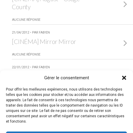
County
AUCUNE RÉPONSE
21/04/2012 • PAR FAB!EN
[CINÉMA] Mirror Mirror
AUCUNE RÉPONSE
22/01/2012 • PAR FAB!EN
[CINÉMA] Ciné Express #2
Gérer le consentement
Pour offrir les meilleures expériences, nous utilisons des technologies
AUCUNE RÉPONSE
telles que les cookies pour stocker et/ou accéder aux informations des
appareils. Le fait de consentir à ces technologies nous permettra de
Charger Des Entrées Supplémentaires Taguées De Cette
traiter des données telles que le comportement de navigation ou les ID
Façon…
uniques sur ce site. Le fait de ne pas consentir ou de retirer son
consentement peut avoir un effet négatif sur certaines caractéristiques
et fonctions.