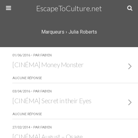
EscapeToCulture.net
Marqueurs › Julia Roberts
01/06/2016 • PAR FAB!EN
[CINÉMA] Money Monster
AUCUNE RÉPONSE
03/04/2016 • PAR FAB!EN
[CINÉMA] Secret in their Eyes
AUCUNE RÉPONSE
27/02/2014 • PAR FAB!EN
[CINÉMA] August – Osage