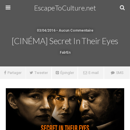
EscapeToCulture.net
03/04/2016 • Aucun Commentaire
[CINÉMA] Secret In Their Eyes
Fab!en
Partager
Tweeter
Épingler
E-mail
SMS