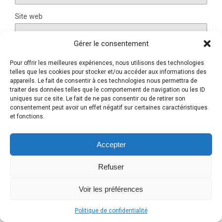
Site web
Gérer le consentement
Pour offrir les meilleures expériences, nous utilisons des technologies
Ce site utilise Akismet pour réduire les indésirables.
En
telles que les cookies pour stocker et/ou accéder aux informations des
savoir plus sur la façon dont les données de vos
appareils. Le fait de consentir à ces technologies nous permettra de
traiter des données telles que le comportement de navigation ou les ID
commentaires sont traitées
.
uniques sur ce site. Le fait de ne pas consentir ou de retirer son
consentement peut avoir un effet négatif sur certaines caractéristiques
et fonctions.
Retour au début
Accepter
Refuser
Mobile
Bureau
Voir les préférences
Politique de confidentialité