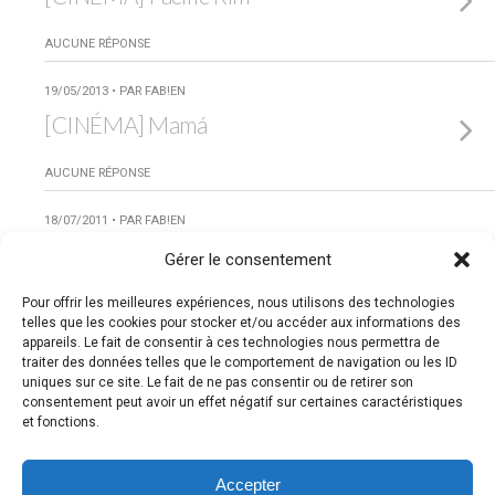
AUCUNE RÉPONSE
19/05/2013 • PAR FAB!EN
[CINÉMA] Mamá
AUCUNE RÉPONSE
18/07/2011 • PAR FAB!EN
[CINÉMA] Los Ojos de Julia
Gérer le consentement
Pour offrir les meilleures expériences, nous utilisons des technologies
AUCUNE RÉPONSE
telles que les cookies pour stocker et/ou accéder aux informations des
appareils. Le fait de consentir à ces technologies nous permettra de
Charger Des Entrées Supplémentaires Taguées De Cette
traiter des données telles que le comportement de navigation ou les ID
Façon…
uniques sur ce site. Le fait de ne pas consentir ou de retirer son
consentement peut avoir un effet négatif sur certaines caractéristiques
et fonctions.
Retour au début
Accepter