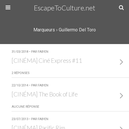
EscapeToCulture.net
Marqueurs › Guillermo Del Toro
31/03/2018 • PAR FAB!EN
[CINÉMA] Ciné Express #11
2 RÉPONSES
22/10/2014 • PAR FAB!EN
[CINÉMA] The Book of Life
AUCUNE RÉPONSE
23/07/2013 • PAR FAB!EN
[CINÉMA] Pacific Rim