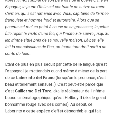
Après la mort subite de son père lors de la guerre civile en
Espagne, la jeune Ofelia est contrainte de suivre sa mère
Carmen, qui s’est remariée avec Vidal, capitaine de l’armée
franquiste et homme froid et autoritaire. Alors que sa
parente est mal en point à cause de sa grossesse, la petite
fille reçoit la visite d’une fée, qui l’incite à la suivre jusqu’au
labyrinthe situé près de sa nouvelle maison. Là-bas, elle
fait la connaissance de Pan, un faune tout droit sorti d’un
conte de fées…
Étant de plus en plus séduit par cette belle langue qu’est
l’espagnol, je m’attendais quand même à mieux de la part
de ce
Laberinto del Fauno
(lorsqu’on le prononce, c’est
beau et tellement sensuel…). C’est peut-être parce que
c’est
Guillermo Del Toro
, aka le réalisateur de l’infâme
bouse cinématographique qu’est Hellboy II (aka le grand
bonhomme rouge avec des cornes). Au début, ce
Laberinto a cette espèce d’effet désagréable, qui fait