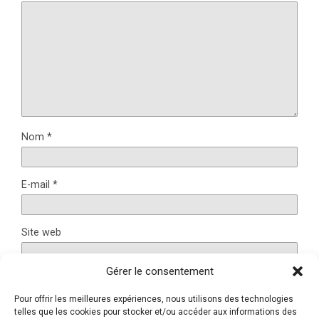
Nom
*
E-mail
*
Site web
Gérer le consentement
Pour offrir les meilleures expériences, nous utilisons des technologies
Ce site utilise Akismet pour réduire les indésirables.
En
telles que les cookies pour stocker et/ou accéder aux informations des