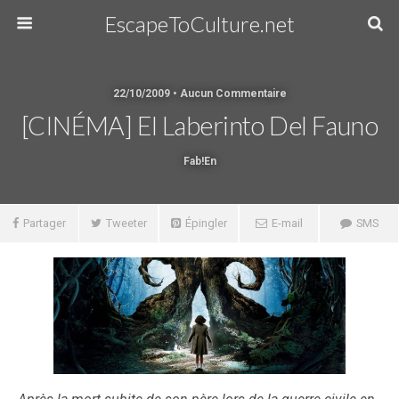
EscapeToCulture.net
22/10/2009 • Aucun Commentaire
[CINÉMA] El Laberinto Del Fauno
Fab!en
Partager
Tweeter
Épingler
E-mail
SMS