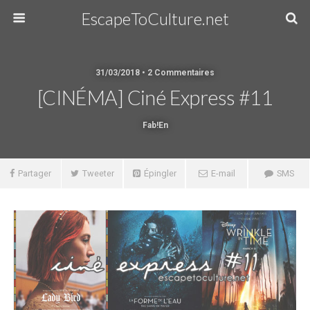
EscapeToCulture.net
31/03/2018 • 2 Commentaires
[CINÉMA] Ciné Express #11
Fab!en
Partager
Tweeter
Épingler
E-mail
SMS