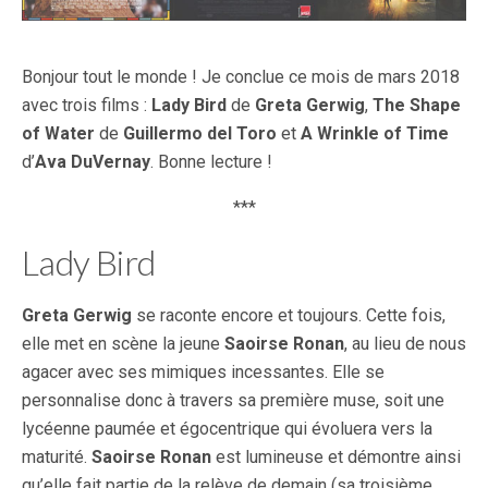
Bonjour tout le monde ! Je conclue ce mois de mars 2018
avec trois films :
Lady Bird
de
Greta Gerwig
,
The Shape
of Water
de
Guillermo del Toro
et
A Wrinkle of Time
d’
Ava DuVernay
. Bonne lecture !
***
Lady Bird
Greta Gerwig
se raconte encore et toujours. Cette fois,
elle met en scène la jeune
Saoirse Ronan
, au lieu de nous
agacer avec ses mimiques incessantes. Elle se
personnalise donc à travers sa première muse, soit une
lycéenne paumée et égocentrique qui évoluera vers la
maturité.
Saoirse Ronan
est lumineuse et démontre ainsi
qu’elle fait partie de la relève de demain (sa troisième