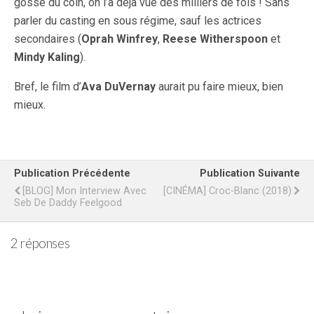
gosse du coin, on l’a déjà vue des milliers de fois ! Sans
parler du casting en sous régime, sauf les actrices
secondaires (
Oprah Winfrey
,
Reese Witherspoon
et
Mindy Kaling
).
Bref, le film d’
Ava DuVernay
aurait pu faire mieux, bien
mieux.
Publication Précédente
Publication Suivante
[BLOG] Mon Interview Avec
[CINÉMA] Croc-Blanc (2018)
Seb De Daddy Feelgood
2 réponses