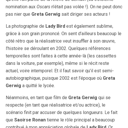
nomination aux
Oscars
n’était pas volée !). On ne peut donc
pas nier que
Greta Gerwig
sait diriger ses acteurs !
La photographie de
Lady Bird
est également sublime,
grâce à son grain prononcé. On sent d’ailleurs beaucoup le
côté rétro que la réalisatrice veut insuffler à son œuvre,
l’histoire se déroulant en 2002. Quelques références
temporelles sont faites à cette année-là (les cassettes
dans la voiture, par exemple), même si le récit reste
actuel, voire intemporel. Et il faut savoir qu’il est semi-
autobiographique, puisque 2002 est l’époque où
Greta
Gerwig
a quitté le lycée.
Néanmoins, en tant que film de
Greta Gerwig
qui se
respecte (en tant que réalisatrice et/ou actrice), le
scénario finit par accuser de quelques longueurs. Le fait
que
Saoirse Ronan
tienne le rôle principal a beaucoup
contribué à mon appréciation globale de
Lady Bird
. Or,