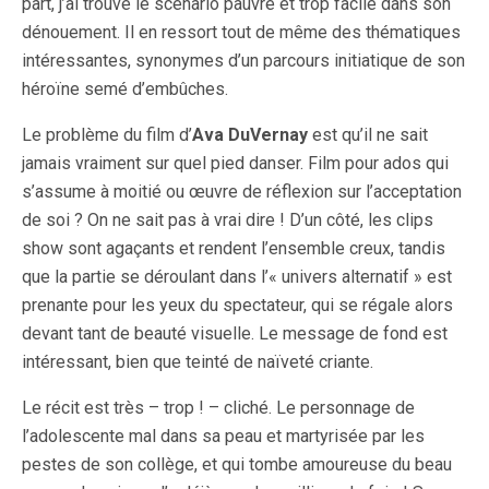
part, j’ai trouvé le scénario pauvre et trop facile dans son
dénouement. Il en ressort tout de même des thématiques
intéressantes, synonymes d’un parcours initiatique de son
héroïne semé d’embûches.
Le problème du film d’
Ava DuVernay
est qu’il ne sait
jamais vraiment sur quel pied danser. Film pour ados qui
s’assume à moitié ou œuvre de réflexion sur l’acceptation
de soi ? On ne sait pas à vrai dire ! D’un côté, les clips
show sont agaçants et rendent l’ensemble creux, tandis
que la partie se déroulant dans l’« univers alternatif » est
prenante pour les yeux du spectateur, qui se régale alors
devant tant de beauté visuelle. Le message de fond est
intéressant, bien que teinté de naïveté criante.
Le récit est très – trop ! – cliché. Le personnage de
l’adolescente mal dans sa peau et martyrisée par les
pestes de son collège, et qui tombe amoureuse du beau