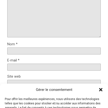
Nom
*
E-mail
*
Site web
Gérer le consentement
Pour offrir les meilleures expériences, nous utilisons des technologies
Ce site utilise Akismet pour réduire les indésirables.
En
telles que les cookies pour stocker et/ou accéder aux informations des
appareils. Le fait de consentir à ces technologies nous permettra de