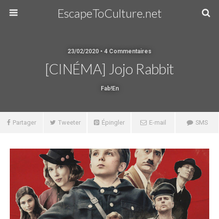
EscapeToCulture.net
23/02/2020 • 4 Commentaires
[CINÉMA] Jojo Rabbit
Fab!en
Partager
Tweeter
Épingler
E-mail
SMS