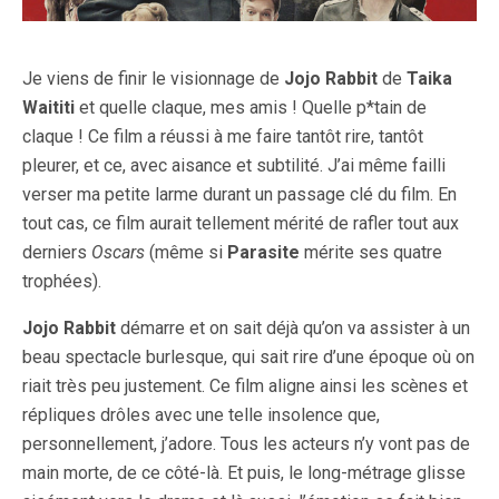
Je viens de finir le visionnage de
Jojo Rabbit
de
Taika
Waititi
et quelle claque, mes amis ! Quelle p*tain de
claque ! Ce film a réussi à me faire tantôt rire, tantôt
pleurer, et ce, avec aisance et subtilité. J’ai même failli
verser ma petite larme durant un passage clé du film. En
tout cas, ce film aurait tellement mérité de rafler tout aux
derniers
Oscars
(même si
Parasite
mérite ses quatre
trophées).
Jojo Rabbit
démarre et on sait déjà qu’on va assister à un
beau spectacle burlesque, qui sait rire d’une époque où on
riait très peu justement. Ce film aligne ainsi les scènes et
répliques drôles avec une telle insolence que,
personnellement, j’adore. Tous les acteurs n’y vont pas de
main morte, de ce côté-là. Et puis, le long-métrage glisse