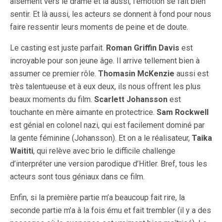
aisément vers le drame et là aussi, l’émotion se fait bien
sentir. Et là aussi, les acteurs se donnent à fond pour nous
faire ressentir leurs moments de peine et de doute.
Le casting est juste parfait.
Roman Griffin Davis
est
incroyable pour son jeune âge. Il arrive tellement bien à
assumer ce premier rôle.
Thomasin McKenzie
aussi est
très talentueuse et à eux deux, ils nous offrent les plus
beaux moments du film.
Scarlett Johansson
est
touchante en mère aimante en protectrice.
Sam Rockwell
est génial en colonel nazi, qui est facilement dominé par
la gente féminine (Johansson). Et on a le réalisateur,
Taika
Waititi
, qui relève avec brio le difficile challenge
d’interpréter une version parodique d’Hitler. Bref, tous les
acteurs sont tous géniaux dans ce film.
Enfin, si la première partie m’a beaucoup fait rire, la
seconde partie m’a à la fois ému et fait trembler (il y a des