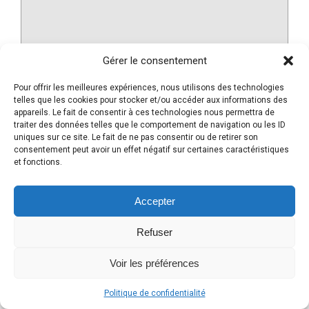
Gérer le consentement
Pour offrir les meilleures expériences, nous utilisons des technologies
Nom
*
telles que les cookies pour stocker et/ou accéder aux informations des
appareils. Le fait de consentir à ces technologies nous permettra de
traiter des données telles que le comportement de navigation ou les ID
uniques sur ce site. Le fait de ne pas consentir ou de retirer son
E-mail
*
consentement peut avoir un effet négatif sur certaines caractéristiques
et fonctions.
Site web
Accepter
Refuser
Voir les préférences
Ce site utilise Akismet pour réduire les indésirables.
En
savoir plus sur la façon dont les données de vos
Politique de confidentialité
commentaires sont traitées
.