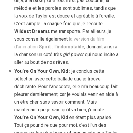
déjà, à la base). Une fois n’est pas coutume, la
mélodie et les paroles sont sublimes, tandis que
la voix de Taylor est douce et agréable à l’oreille.
C’est simple : à chaque fois que je l’écoute,
Wildest Dreams
me transporte. Par ailleurs, je
vous conseille également
la version du film
d’animation
Spirit : l’indomptable
, donnant ainsi à
la chanson un côté très
girl power
qui nous incite à
aller au bout de nos rêves.
You’re On Your Own, Kid :
je conclus cette
sélection avec cette ballade que je trouve
déchirante. Pour l’anecdote, elle m’a beaucoup fait
pleurer dernièrement, car je voulais venir en aide à
un être cher sans savoir comment. Mais
maintenant que je sais qu’il va bien, j’écoute
You’re On Your Own, Kid
en étant plus apaisé.
Tout ça pour dire que pour moi, c’est l’un des
morceaux les plus beaux et émouvants que Taylor