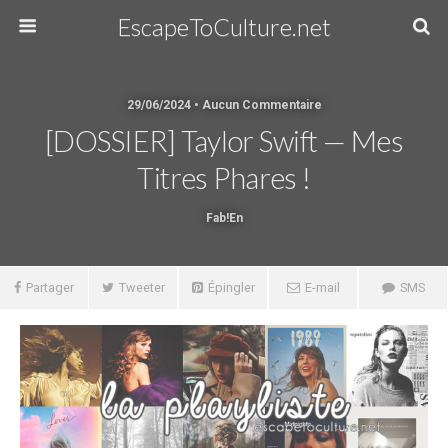
EscapeToCulture.net
29/06/2024 • Aucun Commentaire
[DOSSIER] Taylor Swift — Mes
Titres Phares !
Fab!en
Partager
Tweeter
Épingler
E-mail
SMS