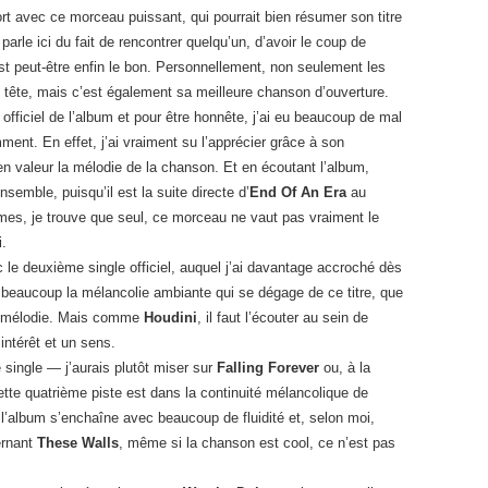
rt avec ce morceau puissant, qui pourrait bien résumer son titre
 parle ici du fait de rencontrer quelqu’un, d’avoir le coup de
est peut-être enfin le bon. Personnellement, non seulement les
 tête, mais c’est également sa meilleure chanson d’ouverture.
e officiel de l’album et pour être honnête, j’ai eu beaucoup de mal
ment. En effet, j’ai vraiment su l’apprécier grâce à son
en valeur la mélodie de la chanson. Et en écoutant l’album,
nsemble, puisqu’il est la suite directe d’
End Of An Era
au
rmes, je trouve que seul, ce morceau ne vaut pas vraiment le
i.
 le deuxième single officiel, auquel j’ai davantage accroché dès
e beaucoup la mélancolie ambiante qui se dégage de ce titre, que
la mélodie. Mais comme
Houdini
, il faut l’écouter au sein de
 intérêt et un sens.
e single — j’aurais plutôt miser sur
Falling Forever
ou, à la
ette quatrième piste est dans la continuité mélancolique de
 l’album s’enchaîne avec beaucoup de fluidité et, selon moi,
cernant
These Walls
, même si la chanson est cool, ce n’est pas