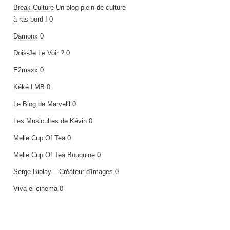
Break Culture
Un blog plein de culture
à ras bord ! 0
Damonx
0
Dois-Je Le Voir ?
0
E2maxx
0
Kéké LMB
0
Le Blog de Marvelll
0
Les Musicultes de Kévin
0
Melle Cup Of Tea
0
Melle Cup Of Tea Bouquine
0
Serge Biolay – Créateur d'Images
0
Viva el cinema
0