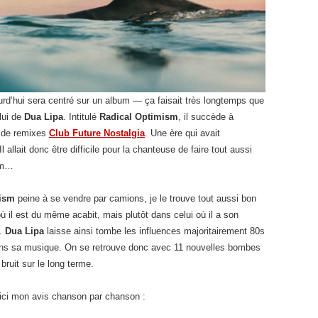
jourd’hui sera centré sur un album — ça faisait très longtemps que
lui de
Dua Lipa
. Intitulé
Radical Optimism
, il succède à
 de remixes
Club Future Nostalgia
. Une ère qui avait
l allait donc être difficile pour la chanteuse de faire tout aussi
bum…
mism
peine à se vendre par camions, je le trouve tout aussi bon
 il est du même acabit, mais plutôt dans celui où il a son
e.
Dua Lipa
laisse ainsi tombe les influences majoritairement 80s
 dans sa musique. On se retrouve donc avec 11 nouvelles bombes
bruit sur le long terme.
ici mon avis chanson par chanson :