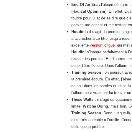
End Of An Era :
l’album démarre fo
(
Radical Optimism
). En effet, Dua
foudre pour lui et de se dire que c’
paroles me parlent et me restent en
Houdini :
il s’agit du premier singl
à accrocher à ce titre jusqu’à récem
excellente
version longue
, qui met 
Houdini
s’intègre parfaitement à l’e
niveau des paroles. En d’autres te
coup d’être écouté. Dans l’album, s
Training Season :
on poursuit avec
la première écoute. En effet, j’aim
ce soit dans les paroles ou dans 
l’album pour vraiment lui trouver un
These Walls :
il s’agit du quatrièm
limite,
Watcha Doing
, mais bon. C
Training Season
. Donc, jusque-là,
c’est très agréable à l’oreille. Con
celle que je préfère.