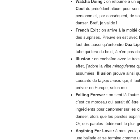
Watcha Doing :
on retourne à un u
Cool
du précédent album pour son c
personne et, par conséquent, de so
danser. Bref, je valide !
French Exit :
on arrive à la moitié
des surprises. Preuve en est avec
faut dire aussi qu’entendre
Dua Lip
tube qui fera du bruit, à n’en pas do
Illusion :
on enchaîne avec le troisi
effet, j’adore la vibe
minoguienne
qu
assumées.
Illusion
prouve ainsi q
courants de la
pop music
qui, il fa
prévoir en Europe, selon moi.
Falling Forever :
on tient là l’autr
c’est ce morceau qui aurait dû être
ingrédients pour cartonner sur les o
danser, alors que les paroles expri
Or, ces paroles fédéreront le plus 
Anything For Love :
à mes yeux, c
une ballade et se termine comme un