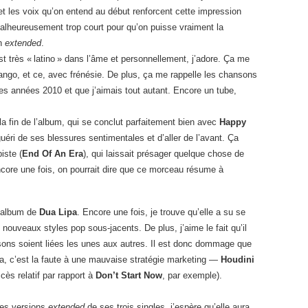
et les voix qu’on entend au début renforcent cette impression
malheureusement trop court pour qu’on puisse vraiment la
on
extended
.
st très « latino » dans l’âme et personnellement, j’adore. Ça me
ango, et ce, avec frénésie. De plus, ça me rappelle les chansons
es années 2010 et que j’aimais tout autant. Encore un tube,
 la fin de l’album, qui se conclut parfaitement bien avec
Happy
guéri de ses blessures sentimentales et d’aller de l’avant. Ça
iste (
End Of An Era
), qui laissait présager quelque chose de
ncore une fois, on pourrait dire que ce morceau résume à
e album de
Dua Lipa
. Encore une fois, je trouve qu’elle a su se
nouveaux styles pop sous-jacents. De plus, j’aime le fait qu’il
sons soient liées les unes aux autres. Il est donc dommage que
ça, c’est la faute à une mauvaise stratégie marketing —
Houdini
ccès relatif par rapport à
Don’t Start Now
, par exemple).
des versions
extended
de ses trois singles, j’espère qu’elle aura