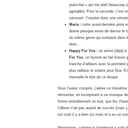
piano-bar » qui me plaît beaucoup (
agréable). Pour la seconde, c’est 
savourer. J’espère donc une versi
Maria :
cette avant-dernière piste e
donne presque envie de danser le t
du même genre qui sortaient dans l
donc.
Happy For You :
on arrive (déjà) à
For You
, un hymne au fait d’avoir 
tranche d’ailleurs avec la première p
plus radieux et solaire pour Dua. E
merveille le titre de ce disque.
Vous l’aurez compris, j’adore ce troisièm
réinventer, en incorporant à sa musique de 
forme véritablement un tout, que les chan
l’album n’ait pas autant de succès (mais 
est sorti il y a bien six mois et a eu un su
Néanmoins, comme la chanteuse a sorti 