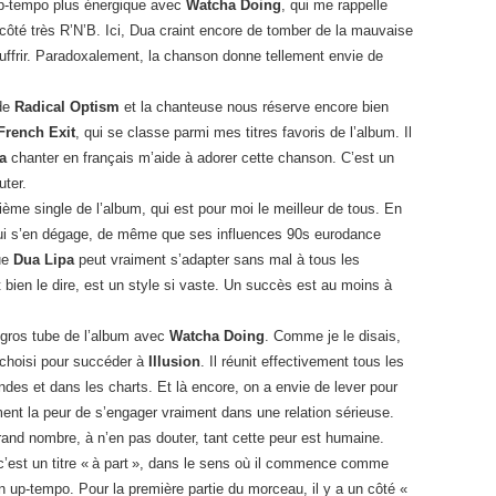
p-tempo plus énergique avec
Watcha Doing
, qui me rappelle
ôté très R’N’B. Ici, Dua craint encore de tomber de la mauvaise
uffrir. Paradoxalement, la chanson donne tellement envie de
 de
Radical Optism
et la chanteuse nous réserve encore bien
French Exit
, qui se classe parmi mes titres favoris de l’album. Il
a
chanter en français m’aide à adorer cette chanson. C’est un
uter.
ème single de l’album, qui est pour moi le meilleur de tous. En
i s’en dégage, de même que ses influences 90s eurodance
ue
Dua Lipa
peut vraiment s’adapter sans mal à tous les
ut bien le dire, est un style si vaste. Un succès est au moins à
e gros tube de l’album avec
Watcha Doing
. Comme je le disais,
 choisi pour succéder à
Illusion
. Il réunit effectivement tous les
ndes et dans les charts. Et là encore, on a envie de lever pour
ment la peur de s’engager vraiment dans une relation sérieuse.
grand nombre, à n’en pas douter, tant cette peur est humaine.
’est un titre « à part », dans le sens où il commence comme
 up-tempo. Pour la première partie du morceau, il y a un côté «