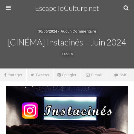
EscapeToCulture.net
30/06/2024 • Aucun Commentaire
[CINÉMA] Instacinés – Juin 2024
Fab!en
Partager
Tweeter
Épingler
E-mail
SMS