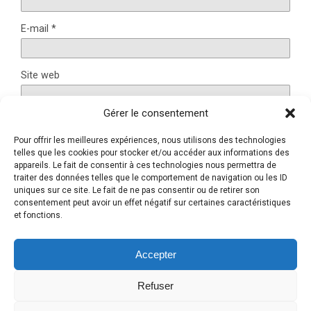
E-mail
*
Site web
Gérer le consentement
Pour offrir les meilleures expériences, nous utilisons des technologies
Ce site utilise Akismet pour réduire les indésirables.
En
telles que les cookies pour stocker et/ou accéder aux informations des
savoir plus sur la façon dont les données de vos
appareils. Le fait de consentir à ces technologies nous permettra de
traiter des données telles que le comportement de navigation ou les ID
commentaires sont traitées
.
uniques sur ce site. Le fait de ne pas consentir ou de retirer son
consentement peut avoir un effet négatif sur certaines caractéristiques
et fonctions.
Retour au début
Accepter
Refuser
Mobile
Bureau