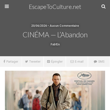
EscapeToCulture.net
20/06/2026 • Aucun Commentaire
CINÉMA — L’Abandon
Fab!en
Partager
Tweeter
Épingler
E-mail
SMS