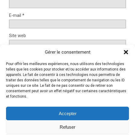
E-mail
*
Site web
Gérer le consentement
Pour offrir les meilleures expériences, nous utilisons des technologies
Ce site utilise Akismet pour réduire les indésirables.
En
telles que les cookies pour stocker et/ou accéder aux informations des
savoir plus sur la façon dont les données de vos
appareils. Le fait de consentir à ces technologies nous permettra de
traiter des données telles que le comportement de navigation ou les ID
commentaires sont traitées
.
uniques sur ce site. Le fait de ne pas consentir ou de retirer son
consentement peut avoir un effet négatif sur certaines caractéristiques
et fonctions.
Retour au début
Accepter
Refuser
Mobile
Bureau