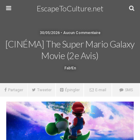
EscapeToCulture.net
30/05/2026 • Aucun Commentaire
[CINÉMA] The Super Mario Galaxy
Movie (2e Avis)
Fab!en
Partager
Tweeter
Épingler
E-mail
SMS