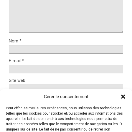
Nom
*
E-mail
*
Site web
Gérer le consentement
Pour offrir les meilleures expériences, nous utilisons des technologies
Ce site utilise Akismet pour réduire les indésirables.
En
telles que les cookies pour stocker et/ou accéder aux informations des
savoir plus sur la façon dont les données de vos
appareils. Le fait de consentir à ces technologies nous permettra de
traiter des données telles que le comportement de navigation ou les ID
commentaires sont traitées
.
uniques sur ce site. Le fait de ne pas consentir ou de retirer son