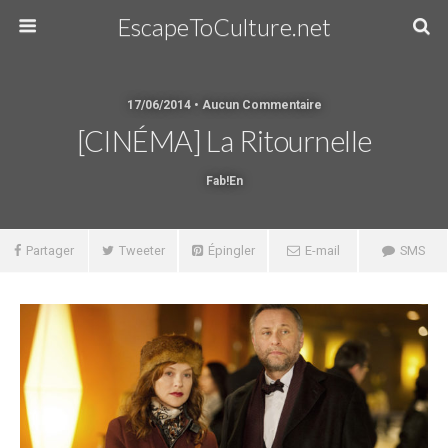
EscapeToCulture.net
17/06/2014 • Aucun Commentaire
[CINÉMA] La Ritournelle
Fab!en
Partager
Tweeter
Épingler
E-mail
SMS