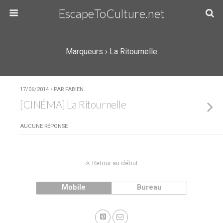
EscapeToCulture.net
Marqueurs › La Ritournelle
17/06/2014 • PAR FAB!EN
[CINÉMA] La Ritournelle
AUCUNE RÉPONSE
Retour au début
Mobile
Bureau