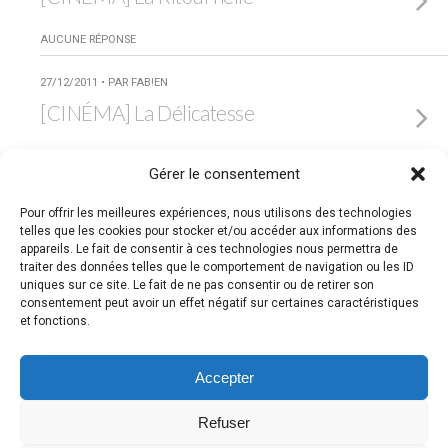
AUCUNE RÉPONSE
27/12/2011 • PAR FAB!EN
[CINÉMA] La Délicatesse
AUCUNE RÉPONSE
Gérer le consentement
08/10/2011 • PAR FAB!EN
Pour offrir les meilleures expériences, nous utilisons des technologies
[CINÉMA] Un Heureux
telles que les cookies pour stocker et/ou accéder aux informations des
appareils. Le fait de consentir à ces technologies nous permettra de
Événement
traiter des données telles que le comportement de navigation ou les ID
uniques sur ce site. Le fait de ne pas consentir ou de retirer son
AUCUNE RÉPONSE
consentement peut avoir un effet négatif sur certaines caractéristiques
et fonctions.
Retour au début
Accepter
Refuser
Mobile
Bureau