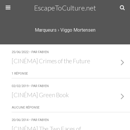
EscapeToCulture.net
Marqueurs › Viggo Mortensen
25/06/2022 • PAR FAB!EN
[CINÉMA] Crimes of the Future
1 RÉPONSE
02/02/2019 • PAR FAB!EN
[CINÉMA] Green Book
AUCUNE RÉPONSE
20/06/2014 • PAR FAB!EN
[CINÉMA] The Two Faces of