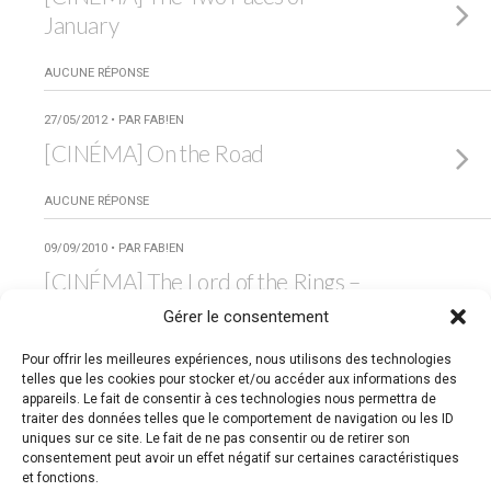
January
AUCUNE RÉPONSE
27/05/2012 • PAR FAB!EN
[CINÉMA] On the Road
AUCUNE RÉPONSE
09/09/2010 • PAR FAB!EN
[CINÉMA] The Lord of the Rings –
The Two Towers
Gérer le consentement
Pour offrir les meilleures expériences, nous utilisons des technologies
AUCUNE RÉPONSE
telles que les cookies pour stocker et/ou accéder aux informations des
appareils. Le fait de consentir à ces technologies nous permettra de
Charger Des Entrées Supplémentaires Taguées De Cette
traiter des données telles que le comportement de navigation ou les ID
Façon…
uniques sur ce site. Le fait de ne pas consentir ou de retirer son
consentement peut avoir un effet négatif sur certaines caractéristiques
et fonctions.