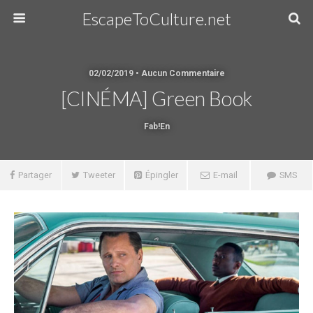
EscapeToCulture.net
02/02/2019 • Aucun Commentaire
[CINÉMA] Green Book
Fab!en
Partager
Tweeter
Épingler
E-mail
SMS