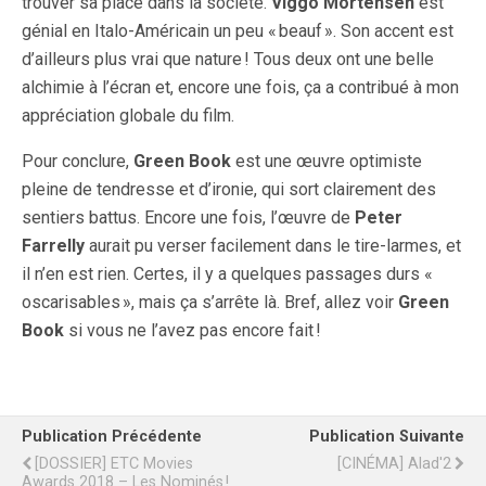
trouver sa place dans la société.
Viggo Mortensen
est
génial en Italo-Américain un peu « beauf ». Son accent est
d’ailleurs plus vrai que nature ! Tous deux ont une belle
alchimie à l’écran et, encore une fois, ça a contribué à mon
appréciation globale du film.
Pour conclure,
Green Book
est une œuvre optimiste
pleine de tendresse et d’ironie, qui sort clairement des
sentiers battus. Encore une fois, l’œuvre de
Peter
Farrelly
aurait pu verser facilement dans le tire-larmes, et
il n’en est rien. Certes, il y a quelques passages durs «
oscarisables », mais ça s’arrête là. Bref, allez voir
Green
Book
si vous ne l’avez pas encore fait !
Publication Précédente
Publication Suivante
[DOSSIER] ETC Movies
[CINÉMA] Alad'2
Awards 2018 – Les Nominés !