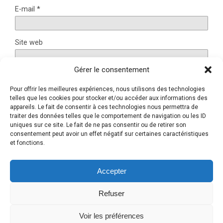
E-mail
*
Site web
Gérer le consentement
Pour offrir les meilleures expériences, nous utilisons des technologies
Ce site utilise Akismet pour réduire les indésirables.
En
telles que les cookies pour stocker et/ou accéder aux informations des
savoir plus sur la façon dont les données de vos
appareils. Le fait de consentir à ces technologies nous permettra de
traiter des données telles que le comportement de navigation ou les ID
commentaires sont traitées
.
uniques sur ce site. Le fait de ne pas consentir ou de retirer son
consentement peut avoir un effet négatif sur certaines caractéristiques
et fonctions.
Retour au début
Accepter
Refuser
Mobile
Bureau
Voir les préférences