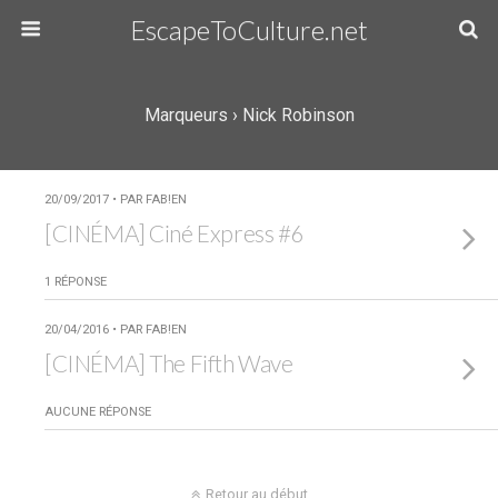
EscapeToCulture.net
Marqueurs › Nick Robinson
20/09/2017 • PAR FAB!EN
[CINÉMA] Ciné Express #6
1 RÉPONSE
20/04/2016 • PAR FAB!EN
[CINÉMA] The Fifth Wave
AUCUNE RÉPONSE
Retour au début