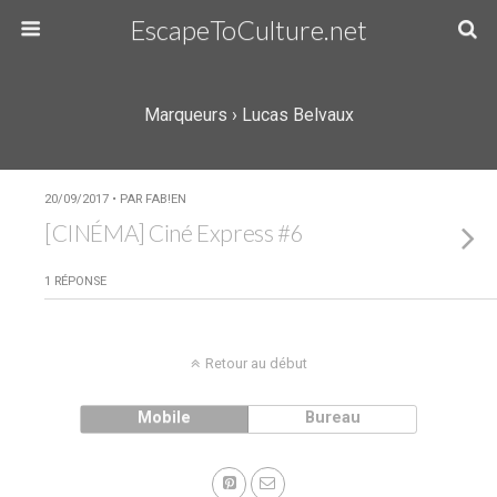
EscapeToCulture.net
Marqueurs › Lucas Belvaux
20/09/2017 • PAR FAB!EN
[CINÉMA] Ciné Express #6
1 RÉPONSE
Retour au début
Mobile
Bureau