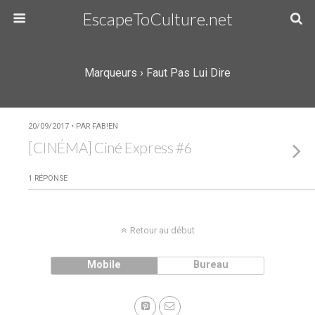
EscapeToCulture.net
Marqueurs › Faut Pas Lui Dire
20/09/2017 • PAR FAB!EN
[CINÉMA] Ciné Express #6
1 RÉPONSE
Retour au début
Mobile
Bureau