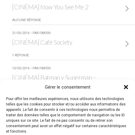
[CINÉMA] Now You See Me 2
AUCUNE RÉPONSE
21/05/2016 • PAR FAB!EN
[CINÉMA] Café Society
1 RÉPONSE
10/05/2016 • PAR FAB!EN
[CINÉMA] Batman v Superman –
Dawn of Justice
Gérer le consentement
Pour offrir les meilleures expériences, nous utilisons des technologies
AUCUNE RÉPONSE
telles que les cookies pour stocker et/ou accéder aux informations des
appareils. Le fait de consentir à ces technologies nous permettra de
Charger Des Entrées Supplémentaires Taguées De Cette
traiter des données telles que le comportement de navigation ou les ID
Façon…
uniques sur ce site. Le fait de ne pas consentir ou de retirer son
consentement peut avoir un effet négatif sur certaines caractéristiques
et fonctions.