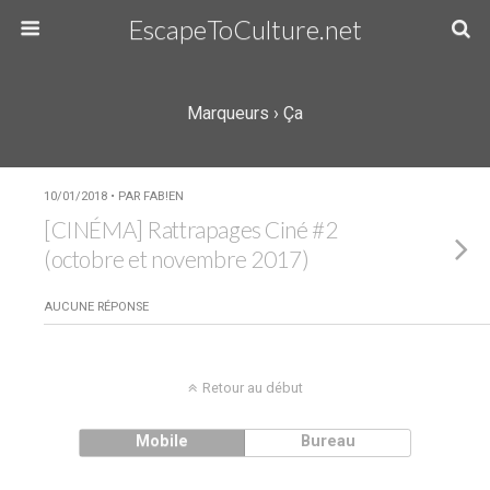
EscapeToCulture.net
Marqueurs › Ça
10/01/2018 • PAR FAB!EN
[CINÉMA] Rattrapages Ciné #2
(octobre et novembre 2017)
AUCUNE RÉPONSE
Retour au début
Mobile
Bureau