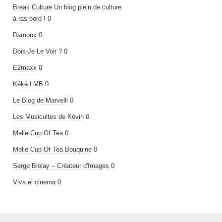
Break Culture
Un blog plein de culture
à ras bord ! 0
Damonx
0
Dois-Je Le Voir ?
0
E2maxx
0
Kéké LMB
0
Le Blog de Marvelll
0
Les Musicultes de Kévin
0
Melle Cup Of Tea
0
Melle Cup Of Tea Bouquine
0
Serge Biolay – Créateur d'Images
0
Viva el cinema
0