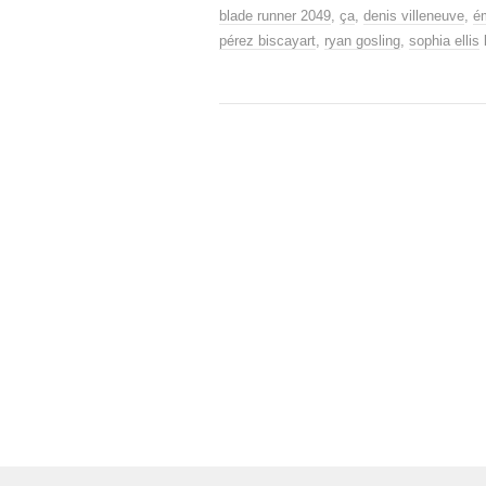
blade runner 2049
,
ça
,
denis villeneuve
,
é
pérez biscayart
,
ryan gosling
,
sophia ellis