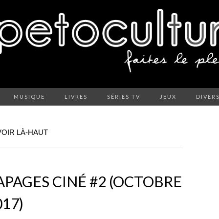
MUSIQUE
LIVRES
SÉRIES TV
JEUX
DIVER
VOIR LÀ-HAUT
APAGES CINÉ #2 (OCTOBRE
17)