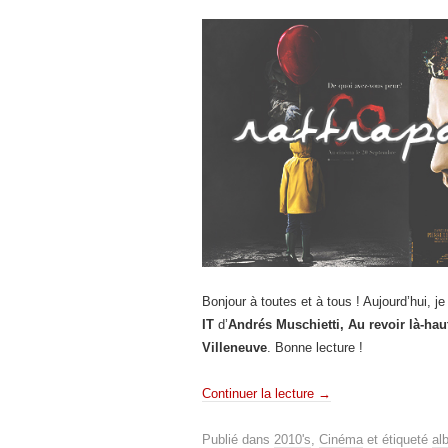
Bonjour à toutes et à tous ! Aujourd’hui, 
IT
d’
Andrés Muschietti, Au revoir là-hau
Villeneuve
. Bonne lecture !
Continuer la lecture
→
Publié dans
2010's
,
Cinéma
et étiqueté
al