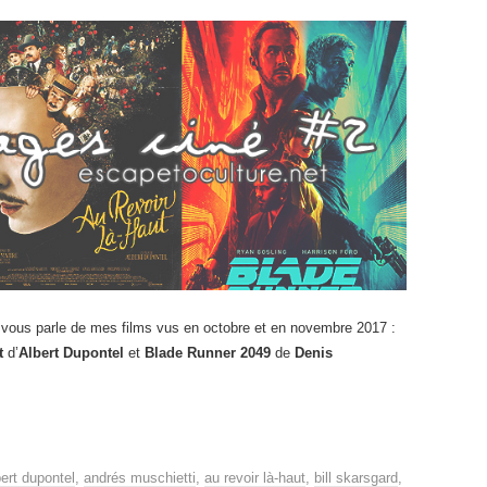
je vous parle de mes films vus en octobre et en novembre 2017 :
t
d’
Albert Dupontel
et
Blade Runner 2049
de
Denis
bert dupontel
,
andrés muschietti
,
au revoir là-haut
,
bill skarsgard
,