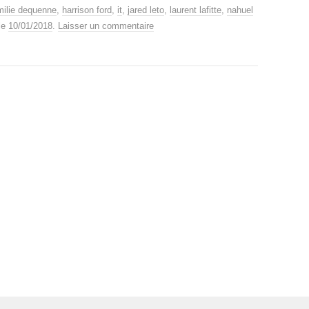
milie dequenne
,
harrison ford
,
it
,
jared leto
,
laurent lafitte
,
nahuel
le
10/01/2018
.
Laisser un commentaire