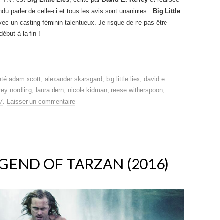
ndu parler de celle-ci et tous les avis sont unanimes :
Big Little
avec un casting féminin talentueux. Je risque de ne pas être
ébut à la fin !
eté
adam scott
,
alexander skarsgard
,
big little lies
,
david e.
frey nordling
,
laura dern
,
nicole kidman
,
reese witherspoon
,
7
.
Laisser un commentaire
GEND OF TARZAN (2016)