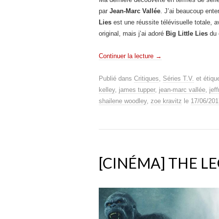
par
Jean-Marc Vallée
. J’ai beaucoup ente
Lies
est une réussite télévisuelle totale, 
original, mais j’ai adoré
Big Little Lies
du d
Continuer la lecture
→
Publié dans
Critiques
,
Séries T.V.
et étiqu
kelley
,
james tupper
,
jean-marc vallée
,
jef
shailene woodley
,
zoe kravitz
le
17/06/201
[CINÉMA] THE LE