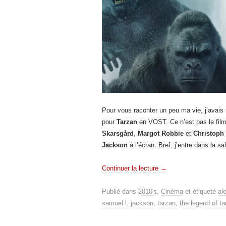
Pour vous raconter un peu ma vie, j’avais u
pour
Tarzan
en VOST. Ce n’est pas le film q
Skarsgård
,
Margot Robbie
et
Christoph
Jackson
à l’écran. Bref, j’entre dans la sa
Continuer la lecture
→
Publié dans
2010's
,
Cinéma
et étiqueté
al
samuel l. jackson
,
tarzan
,
the legend of ta