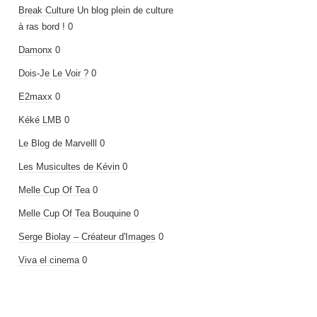
Break Culture
Un blog plein de culture
à ras bord ! 0
Damonx
0
Dois-Je Le Voir ?
0
E2maxx
0
Kéké LMB
0
Le Blog de Marvelll
0
Les Musicultes de Kévin
0
Melle Cup Of Tea
0
Melle Cup Of Tea Bouquine
0
Serge Biolay – Créateur d'Images
0
Viva el cinema
0