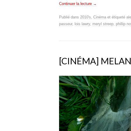
Continuer la lecture
→
Publié dans
2010's
,
Cinéma
et étiqueté
al
passeur
,
lois lawry
,
meryl streep
,
phillip n
[CINÉMA] MELA