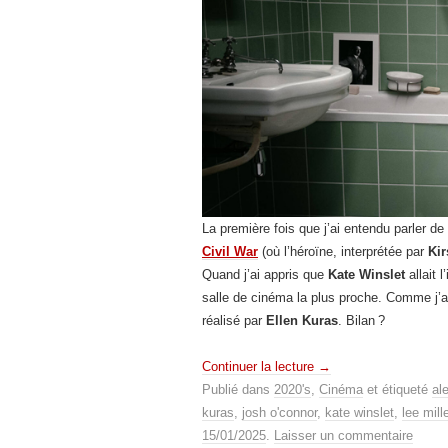
La première fois que j’ai entendu parler d
Civil War
(où l’héroïne, interprétée par
Kir
Quand j’ai appris que
Kate Winslet
allait 
salle de cinéma la plus proche. Comme j’
réalisé par
Ellen Kuras
. Bilan ?
Continuer la lecture
→
Publié dans
2020's
,
Cinéma
et étiqueté
al
kuras
,
josh o'connor
,
kate winslet
,
lee mille
15/01/2025
.
Laisser un commentaire