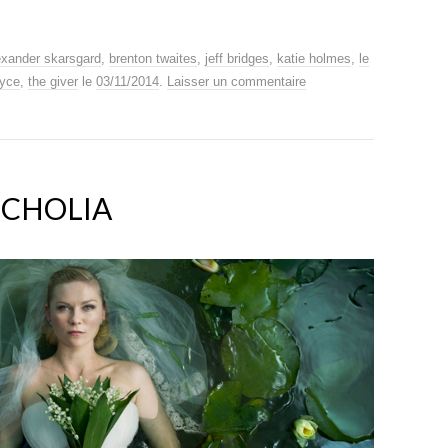
exander skarsgard
,
brenton twaites
,
jeff bridges
,
katie holmes
,
le
oyce
,
the giver
le
03/11/2014
.
Laisser un commentaire
NCHOLIA