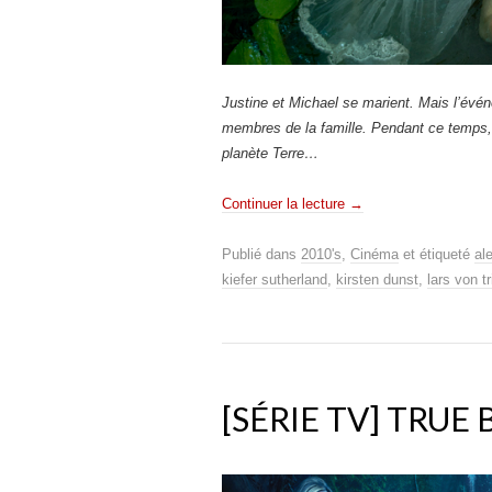
Justine et Michael se marient. Mais l’évén
membres de la famille. Pendant ce temps,
planète Terre…
Continuer la lecture
→
Publié dans
2010's
,
Cinéma
et étiqueté
al
kiefer sutherland
,
kirsten dunst
,
lars von tr
[SÉRIE TV] TRUE 