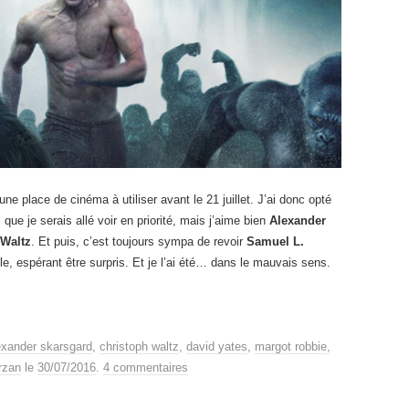
ne place de cinéma à utiliser avant le 21 juillet. J’ai donc opté
ue je serais allé voir en priorité, mais j’aime bien
Alexander
 Waltz
. Et puis, c’est toujours sympa de revoir
Samuel L.
lle, espérant être surpris. Et je l’ai été… dans le mauvais sens.
exander skarsgard
,
christoph waltz
,
david yates
,
margot robbie
,
rzan
le
30/07/2016
.
4 commentaires