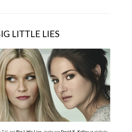
IG LITTLE LIES
e T.V. est
Big Little Lies
, écrite par
David E. Kelley
et réalisée