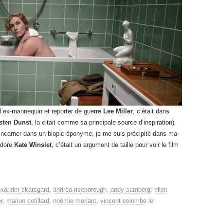
e l’ex-mannequin et reporter de guerre
Lee Miller
, c’était dans
sten Dunst
, la citait comme sa principale source d’inspiration).
l’incarner dans un biopic éponyme, je me suis précipité dans ma
adore
Kate Winslet
, c’était un argument de taille pour voir le film
exander skarsgard
,
andrea riseborough
,
andy samberg
,
ellen
r
,
marion cotillard
,
noémie merlant
,
vincent colombe
le