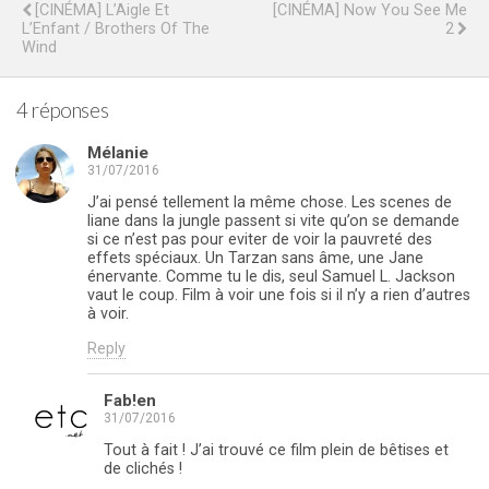
[CINÉMA] L’Aigle Et
[CINÉMA] Now You See Me
L’Enfant / Brothers Of The
2
Wind
4 réponses
Mélanie
31/07/2016
J’ai pensé tellement la même chose. Les scenes de
liane dans la jungle passent si vite qu’on se demande
si ce n’est pas pour eviter de voir la pauvreté des
effets spéciaux. Un Tarzan sans âme, une Jane
énervante. Comme tu le dis, seul Samuel L. Jackson
vaut le coup. Film à voir une fois si il n’y a rien d’autres
à voir.
Reply
Fab!en
31/07/2016
Tout à fait ! J’ai trouvé ce film plein de bêtises et
de clichés !