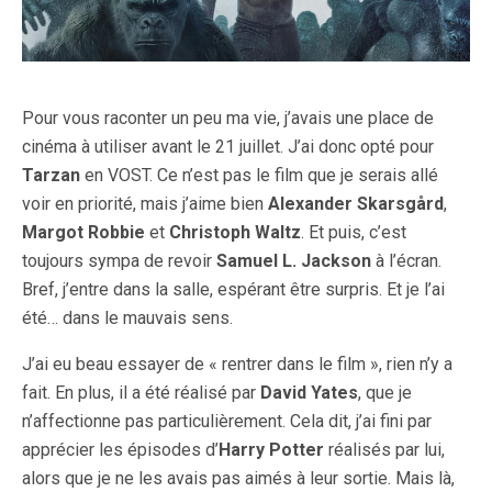
Pour vous raconter un peu ma vie, j’avais une place de
cinéma à utiliser avant le 21 juillet. J’ai donc opté pour
Tarzan
en VOST. Ce n’est pas le film que je serais allé
voir en priorité, mais j’aime bien
Alexander Skarsgård
,
Margot Robbie
et
Christoph Waltz
. Et puis, c’est
toujours sympa de revoir
Samuel L. Jackson
à l’écran.
Bref, j’entre dans la salle, espérant être surpris. Et je l’ai
été… dans le mauvais sens.
J’ai eu beau essayer de « rentrer dans le film », rien n’y a
fait. En plus, il a été réalisé par
David Yates
, que je
n’affectionne pas particulièrement. Cela dit, j’ai fini par
apprécier les épisodes d’
Harry Potter
réalisés par lui,
alors que je ne les avais pas aimés à leur sortie. Mais là,