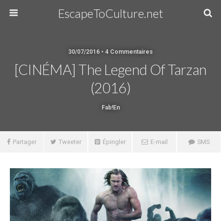
EscapeToCulture.net
30/07/2016 • 4 Commentaires
[CINÉMA] The Legend Of Tarzan
(2016)
Fab!en
Partager
Tweeter
Épingler
E-mail
SMS