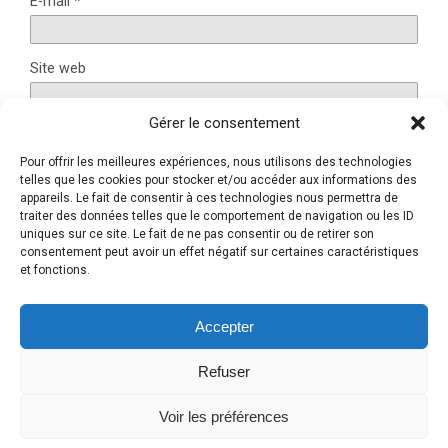
E-mail
*
Site web
Gérer le consentement
Pour offrir les meilleures expériences, nous utilisons des technologies
Ce site utilise Akismet pour réduire les indésirables.
En
telles que les cookies pour stocker et/ou accéder aux informations des
appareils. Le fait de consentir à ces technologies nous permettra de
savoir plus sur la façon dont les données de vos
traiter des données telles que le comportement de navigation ou les ID
commentaires sont traitées
.
uniques sur ce site. Le fait de ne pas consentir ou de retirer son
consentement peut avoir un effet négatif sur certaines caractéristiques
et fonctions.
Retour au début
Accepter
Refuser
Mobile
Bureau
Voir les préférences