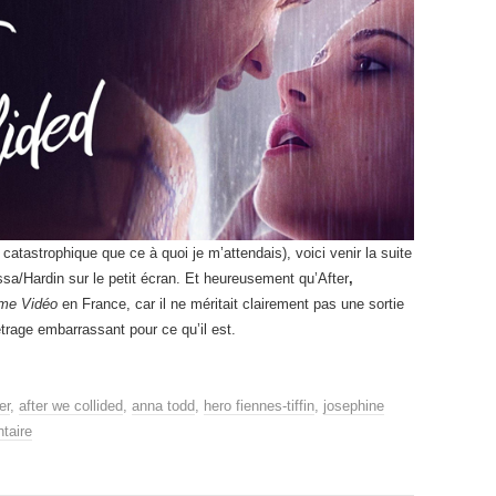
catastrophique que ce à quoi je m’attendais), voici venir la suite
a/Hardin sur le petit écran. Et heureusement qu’After
,
me Vidéo
en France, car il ne méritait clairement pas une sortie
métrage embarrassant pour ce qu’il est.
er
,
after we collided
,
anna todd
,
hero fiennes-tiffin
,
josephine
taire