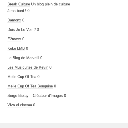
Break Culture
Un blog plein de culture
à ras bord ! 0
Damonx
0
Dois-Je Le Voir ?
0
E2maxx
0
Kéké LMB
0
Le Blog de Marvelll
0
Les Musicultes de Kévin
0
Melle Cup Of Tea
0
Melle Cup Of Tea Bouquine
0
Serge Biolay – Créateur d'Images
0
Viva el cinema
0