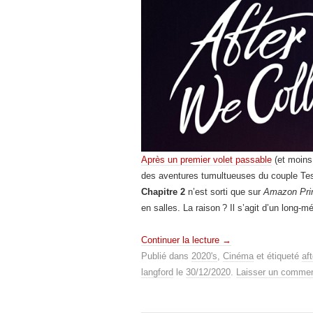
Après un premier volet passable
(et moins 
des aventures tumultueuses du couple Tess
Chapitre 2
n’est sorti que sur
Amazon Pri
en salles. La raison ? Il s’agit d’un long-
Continuer la lecture
→
Publié dans
2020's
,
Cinéma
et étiqueté
aft
langford
le
30/12/2020
.
Laisser un commen