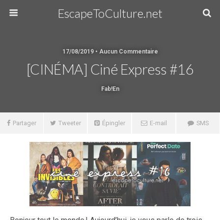
EscapeToCulture.net
17/08/2019 • Aucun Commentaire
[CINÉMA] Ciné Express #16
Fab!en
Partager
Tweeter
Épingler
E-mail
SMS