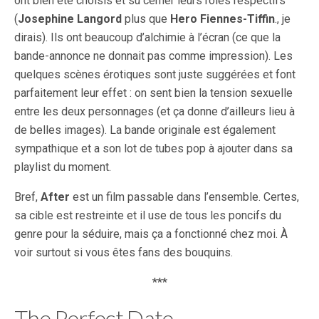
ont bien été choisis et su cerner leurs rôles respectifs
(
Josephine Langord
plus que
Hero Fiennes-Tiffin
., je
dirais). Ils ont beaucoup d’alchimie à l’écran (ce que la
bande-annonce ne donnait pas comme impression). Les
quelques scènes érotiques sont juste suggérées et font
parfaitement leur effet : on sent bien la tension sexuelle
entre les deux personnages (et ça donne d’ailleurs lieu à
de belles images). La bande originale est également
sympathique et a son lot de tubes pop à ajouter dans sa
playlist du moment.
Bref,
After
est un film passable dans l’ensemble. Certes,
sa cible est restreinte et il use de tous les poncifs du
genre pour la séduire, mais ça a fonctionné chez moi. À
voir surtout si vous êtes fans des bouquins.
***
The Perfect Date