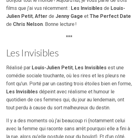
Bonjour tout le monde ! Aujourd’hui, je vous parle de trois
films que j’ai vus récemment :
Les Invisibles
de
Louis-
Julien Petit
,
After
de
Jenny Gage
et
The Perfect Date
de
Chris Nelson
. Bonne lecture !
***
Les Invisibles
Réalisé par
Louis-Julien Petit
,
Les Invisibles
est une
comédie sociale touchante, où les rires et les pleurs ne
font qu’un. Porté par un casting trois étoiles bien en forme,
Les Invisibles
dépeint avec réalisme et humour le
quotidien de ces femmes qui, du jour au lendemain, ont
tout perdu à cause du sort malheureux du destin.
Il y a des moments où j’ai beaucoup ri (notamment celui
avec la femme qui raconte sans arrêt pourquoi elle a fini à
la rue, alors qu’elle postule pour du boulot). Et d’un côté,