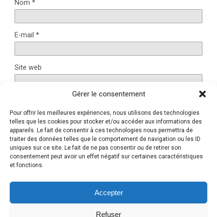
Nom
*
E-mail
*
Site web
Gérer le consentement
Pour offrir les meilleures expériences, nous utilisons des technologies
Ce site utilise Akismet pour réduire les indésirables.
En
telles que les cookies pour stocker et/ou accéder aux informations des
savoir plus sur la façon dont les données de vos
appareils. Le fait de consentir à ces technologies nous permettra de
traiter des données telles que le comportement de navigation ou les ID
commentaires sont traitées
.
uniques sur ce site. Le fait de ne pas consentir ou de retirer son
consentement peut avoir un effet négatif sur certaines caractéristiques
et fonctions.
Retour au début
Accepter
Refuser
Mobile
Bureau