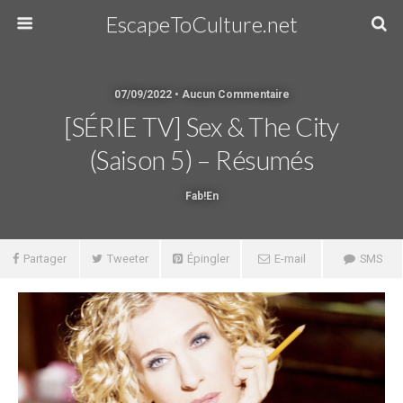
EscapeToCulture.net
07/09/2022 • Aucun Commentaire
[SÉRIE TV] Sex & The City
(saison 5) – Résumés
Fab!en
Partager
Tweeter
Épingler
E-mail
SMS