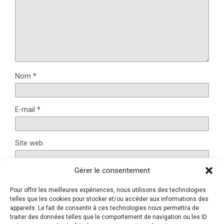
Nom
*
E-mail
*
Site web
Gérer le consentement
Pour offrir les meilleures expériences, nous utilisons des technologies
Ce site utilise Akismet pour réduire les indésirables.
En
telles que les cookies pour stocker et/ou accéder aux informations des
savoir plus sur la façon dont les données de vos
appareils. Le fait de consentir à ces technologies nous permettra de
traiter des données telles que le comportement de navigation ou les ID
commentaires sont traitées
.