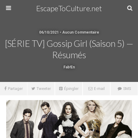
EscapeToCulture.net
06/10/2021 • Aucun Commentaire
[SÉRIE TV] Gossip Girl (Saison 5) —
Résumés
Fab!en
Partager
Tweeter
Épingler
E-mail
SMS