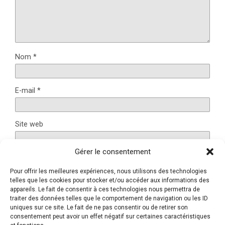
Nom
*
E-mail
*
Site web
Gérer le consentement
Pour offrir les meilleures expériences, nous utilisons des technologies
Ce site utilise Akismet pour réduire les indésirables.
En
telles que les cookies pour stocker et/ou accéder aux informations des
savoir plus sur la façon dont les données de vos
appareils. Le fait de consentir à ces technologies nous permettra de
traiter des données telles que le comportement de navigation ou les ID
commentaires sont traitées
.
uniques sur ce site. Le fait de ne pas consentir ou de retirer son
consentement peut avoir un effet négatif sur certaines caractéristiques